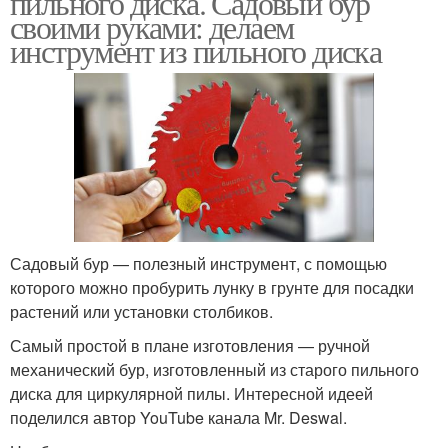
пильного диска. Садовый бур
своими руками: делаем
инструмент из пильного диска
Бур для копания
Бур из диска
Спиральный бур
Бур для столбов
Садовый бур — полезный инструмент, с помощью
которого можно пробурить лунку в грунте для посадки
Ручной бур
Самодельный бур
растений или установки столбиков.
Самый простой в плане изготовления — ручной
механический бур, изготовленный из старого пильного
диска для циркулярной пилы. Интересной идеей
Бур из трубы
Гидробур для бурения
поделился автор YouTube канала Mr. Deswal.