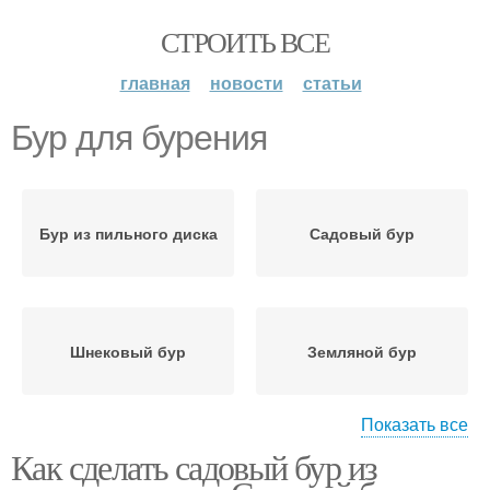
СТРОИТЬ ВСЕ
главная
новости
статьи
Бур для бурения
Бур из пильного диска
Садовый бур
Шнековый бур
Земляной бур
Показать все
Как сделать садовый бур из
Бур с возвратным
Бур для земляных
механизмом
работ