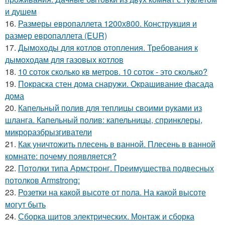
и душем
16.
Размеры европаллета 1200х800. Конструкция и
размер европаллета (EUR)
17.
Дымоходы для котлов отопления. Требования к
дымоходам для газовых котлов
18.
10 соток сколько кв метров. 10 соток - это сколько?
19.
Покраска стен дома снаружи. Окрашивание фасада
дома
20.
Капельный полив для теплицы своими руками из
шланга. Капельный полив: капельницы, спринклеры,
микроразбрызгиватели
21.
Как уничтожить плесень в ванной. Плесень в ванной
комнате: почему появляется?
22.
Потолки типа Армстронг. Преимущества подвесных
потолков Armstrong:
23.
Розетки на какой высоте от пола. На какой высоте
могут быть
24.
Сборка щитов электрических. Монтаж и сборка