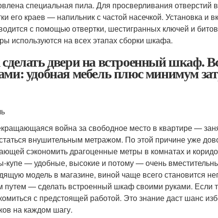
овлена ​​специальная пила. Для просверливания отверстий 
тки его краев — напильник с частой насечкой. Установка и 
водится с помощью отвертки, шестигранных ключей и битов 
ры используются на всех этапах сборки шкафа.
 сделать двери на встроенный шкаф. 
ами: удобная мебель плюс минимум за
ль
кращающаяся война за свободное место в квартире — занят
статься внушительным метражом. По этой причине уже дов
ающей сэкономить драгоценные метры в комнатах и коридор
-купе — удобные, высокие и потому — очень вместительные
дящую модель в магазине, виной чаще всего становится н
м путем — сделать встроенный шкаф своими руками. Если та
комиться с предстоящей работой. Это знание даст шанс и
ков на каждом шагу.