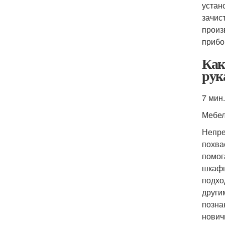
устан
зачис
произ
прибо
Как
рук
7 мин.
Мебе
Непре
похва
помог
шкафы
подхо
други
позна
нович