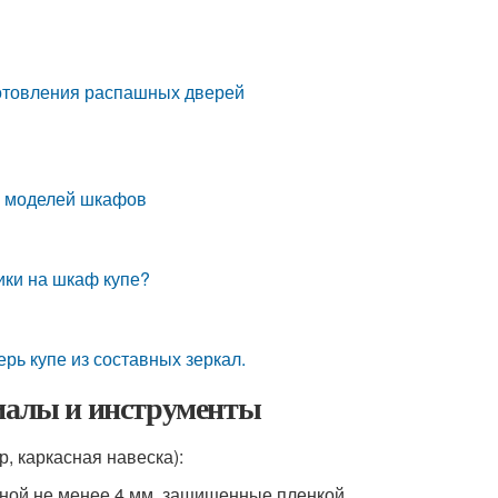
готовления распашных дверей
и моделей шкафов
лики на шкаф купе?
ерь купе из составных зеркал.
риалы и инструменты
, каркасная навеска):
иной не менее 4 мм, защищенные пленкой.