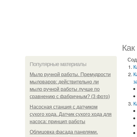
Как
Сод
Популярные материалы
К
К
Мыло ручной работы. Премудрости
з
мыловаров: действительно ли
мыло ручной работы лучше по
сравнению с фабричным? (3 фото)
К
Насосная станция с датчиком
сухого хода. Датчик сухого хода для
насоса: принцип работы
Облицовка фасада панелями.