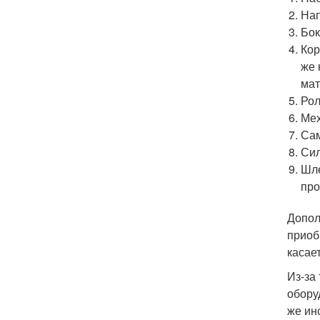
Нап
Бок
Кор
же 
мат
Рол
Мех
Сам
Сил
Шле
про
Допол
приоб
касае
Из-за
обору
же ин