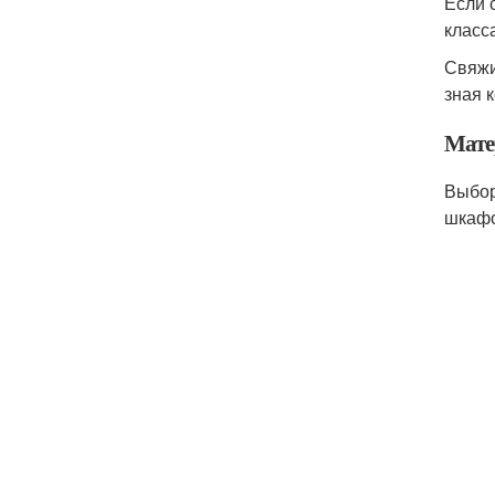
Если 
класс
Свяжи
зная 
Мате
Выбор
шкафо