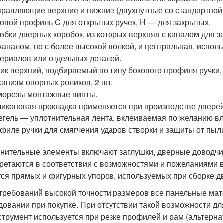
равляющие верхние и нижние (двухпутные со стандартной 
овой профиль C для открытых ручек, H — для закрытых.
обки дверных коробок, из которых верхняя с каналом для 
каналом, но с более высокой полкой, и центральная, испол
ериалов или отдельных деталей.
ик верхний, подбираемый по типу бокового профиля ручки, 
анизм опорных роликов, 2 шт.
орезы монтажные винты.
иконовая прокладка применяется при производстве дверей-
гель — уплотнительная лента, вклеиваемая по желанию в
филе ручки для смягчения ударов створки и защиты от пыл
нительные элементы включают заглушки, дверные доводчик
ретаются в соответствии с возможностями и пожеланиями в
тся прямых и фигурных упоров, используемых при сборке 
 требований высокой точности размеров все панельные ма
довании при покупке. При отсутствии такой возможности д
струмент используется при резке профилей и рам (альтерна