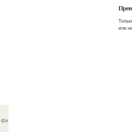
Преи
Тольк
или н
⇦