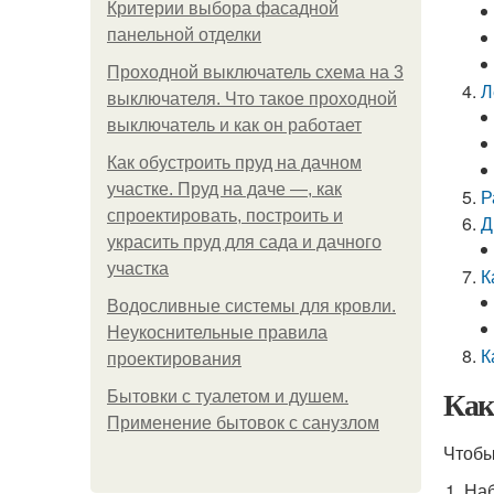
Критерии выбора фасадной
панельной отделки
Проходной выключатель схема на 3
Л
выключателя. Что такое проходной
выключатель и как он работает
Как обустроить пруд на дачном
участке. Пруд на даче —, как
Р
спроектировать, построить и
Д
украсить пруд для сада и дачного
участка
К
Водосливные системы для кровли.
Неукоснительные правила
К
проектирования
Как
Бытовки с туалетом и душем.
Применение бытовок с санузлом
Чтобы
Наб