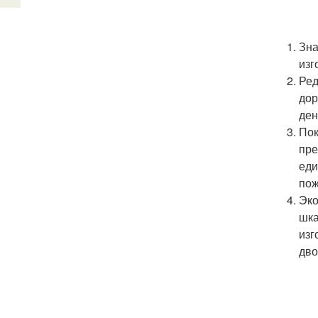
Зна
изг
Ред
дор
ден
Пок
пре
еди
пож
Эко
шка
изг
дво