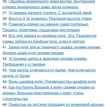
36.
Обшивка деревянного дома внутри. Внутренняя
отделка деревянного дома: когда начинать
37.
Установка дачного туалета. С выгребной ямой
38.
Высота 9 ти этажного. Реальная высота этажа
39.
Поменять обивку на диване самостоятельно.
Процесс перетяжки: пошаговая инструкция
40.
Все для забора из профнастила. Эта. Разработка
схемы забора из профнастила: эскиз и чертеж
41.
Двери купе для встроенного шкафа своими руками.
Делаем шкаф-купе своими руками
42.
Установка щитка в квартире своими руками.
Требования к установке
43.
Чем ригель отличается от балки. Чем отличается
ригель от балки
44.
Виды шкафов-купе. Преимущества шкафов-купе
45.
Как построить Веранду к дому своими руками из
дерева. Веранда пристроенная к дому: этапы
строительства
46.
Покрытие на детскую площадку из резиновой крошки.