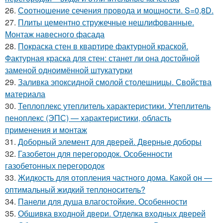
26.
Соотношение сечения провода и мощности. S=0,8D.
27.
Плиты цементно стружечные нешлифованные.
Монтаж навесного фасада
28.
Покраска стен в квартире фактурной краской.
Фактурная краска для стен: станет ли она достойной
заменой одноимённой штукатурки
29.
Заливка эпоксидной смолой столешницы. Свойства
материала
30.
Теплоплекс утеплитель характеристики. Утеплитель
пеноплекс (ЭПС) — характеристики, область
применения и монтаж
31.
Доборный элемент для дверей. Дверные доборы
32.
Газобетон для перегородок. Особенности
газобетонных перегородок
33.
Жидкость для отопления частного дома. Какой он —
оптимальный жидкий теплоноситель?
34.
Панели для душа влагостойкие. Особенности
35.
Обшивка входной двери. Отделка входных дверей