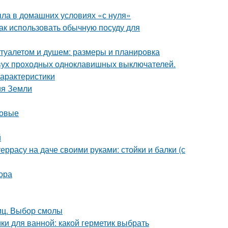
ыла в домашних условиях «с нуля»
Как использовать обычную посуду для
 туалетом и душем: размеры и планировка
двух проходных одноклавишных выключателей.
арактеристики
ия Земли
новые
й
еррасу на даче своими руками: стойки и балки (с
ора
иц. Выбор смолы
ки для ванной: какой герметик выбрать