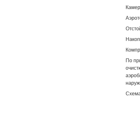
Камер
Аэрот
Отсто
Накоп
Компр
По пр
очист
аэроб
наруж
Схема