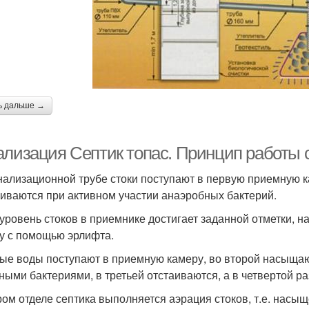
ь дальше →
ализация Септик топас. Принцип работы с
нализационной трубе стоки поступают в первую приемную 
иваются при активном участии анаэробных бактерий.
 уровень стоков в приемнике достигает заданной отметки, 
у с помощью эрлифта.
ые воды поступают в приемную камеру, во второй насыща
ными бактериями, в третьей отстаиваются, а в четвертой р
ром отделе септика выполняется аэрация стоков, т.е. насыщ