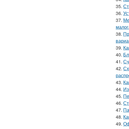
35.
Ст
36.
Ус
37.
Ме
малог
38.
Пр
вариа
39.
Ка
40.
Бл
41.
Сч
42.
Сх
распр
43.
Ка
44.
Из
45.
Пе
46.
Ст
47.
Па
48.
Ка
49.
Оф