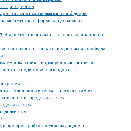
 старых дверей
Варианты монтажа межкомнатной двери
ора мебели-трансформера для комнат
 3, 4 и более проводами — основные правила и
ация поверхности – шпаклюем, клеим и шлифуем
на
нимаем показания с индукционных счетчиков
арианты соединения проводов в
 покрытий
ости столешницы из искусственного камня
выборе перегородок из стекла
одок из стекла
отделки стен
е.
едение пристройки к нежилому зданию