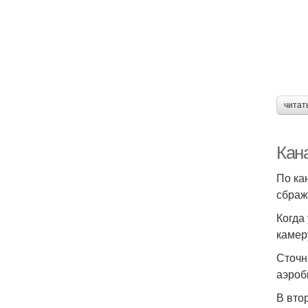
читат
Кан
По ка
сбраж
Когда
камер
Сточн
аэроб
В вто