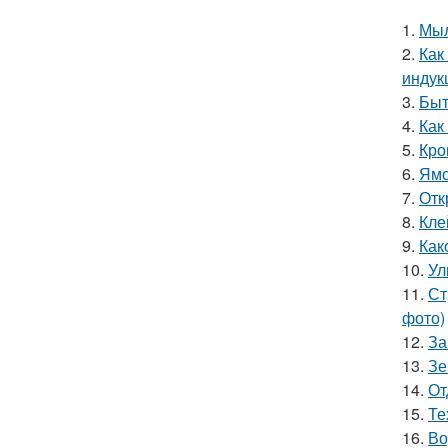
1.
Мыл
2.
Как
индук
3.
Быт
4.
Как
5.
Кро
6.
Ямо
7.
Отк
8.
Кле
9.
Как
10.
Ул
11.
Ст
фото)
12.
За
13.
Зе
14.
От
15.
Те
16.
Во