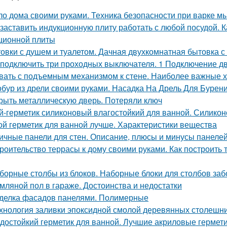
о дома своими руками. Техника безопасности при варке м
 заставить индукционную плиту работать с любой посудой. 
ционной плиты
овки с душем и туалетом. Дачная двухкомнатная бытовка с
 подключить три проходных выключателя. 1 Подключение 
вать с подъемным механизмом к стене. Наиболее важные х
бур из дрели своими руками. Насадка На Дрель Для Бурен
рыть металлическую дверь. Потеряли ключ
й-герметик силиконовый влагостойкий для ванной. Силико
ой герметик для ванной лучше. Характеристики вещества
ичные панели для стен. Описание, плюсы и минусы панеле
роительство террасы к дому своими руками. Как построить т
борные столбы из блоков. Наборные блоки для столбов заб
мляной пол в гараже. Достоинства и недостатки
делка фасадов панелями. Полимерные
хнология заливки эпоксидной смолой деревянных столешн
достойкий герметик для ванной. Лучшие акриловые гермети