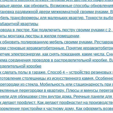
арые двери, как обновить. Возможные способы обновления
тановка раздвижной двери межкомнатной своими руками. 
бель трансформеры для маленьких квартир. Тонкости выб
абаритной квартиры
овода в люстре. Как подключить люстру своими руками с 2,
нты монтажа люстры в жилом помещении
к обновить полированную мебель своими руками. Реставр
оки стеновые керамзитобетонные. Понятие керамзитобето
етчик электроэнергии, как снять показания, какие числа. С
ема соединения проводов в распределительной коробке. В
еделительной коробке
к сделать полы в гараже. Способ 4 – устройство резиновых
готовление столешницы из искусственного камня. Особенн
регородки из стекла. Мобильность или стационарность при 
еклянные перегородки в квартиру. Плюсы и минусы перегор
нели для облицовки стен внутри дома. Реечные панели для 
к делают профлист. Как делают профнастил на производств
ормление пристройки к частному дому. Как оформить возв