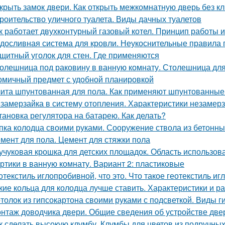
крыть замок двери. Как открыть межкомнатную дверь без к
роительство уличного туалета. Виды дачных туалетов
к работает двухконтурный газовый котел. Принцип работы 
досливная система для кровли. Неукоснительные правила
щитный уголок для стен. Где применяются
олешница под раковину в ванную комнату. Столешница для
омичный предмет с удобной планировкой
ита шпунтованная для пола. Как применяют шпунтованные
замерзайка в систему отопления. Характеристики незамер
тановка регулятора на батарею. Как делать?
пка колодца своими руками. Сооружение ствола из бетонны
мент для пола. Цемент для стяжки пола
учуковая крошка для детских площадок. Область использов
ртики в ванную комнату. Вариант 2: пластиковые
отекстиль иглопробивной, что это. Что такое геотекстиль и
кие кольца для колодца лучше ставить. Характеристики и р
толок из гипсокартона своими руками с подсветкой. Виды 
нтаж доводчика двери. Общие сведения об устройстве дв
к сделать высокую клумбу. Клумбы для цветов из подручны