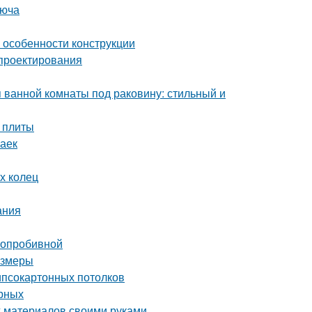
люча
и особенности конструкции
 проектирования
 ванной комнаты под раковину: стильный и
 плиты
заек
х колец
ания
глопробивной
азмеры
гипсокартонных потолков
ерных
х материалов своими руками