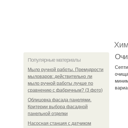
Хим
Очи
Популярные материалы
Септи
Мыло ручной работы. Премудрости
очища
мыловаров: действительно ли
миним
мыло ручной работы лучше по
вариа
сравнению с фабричным? (3 фото)
Облицовка фасада панелями.
Критерии выбора фасадной
панельной отделки
Насосная станция с датчиком