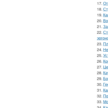
17.
От
18.
Ст
19.
Ка
20.
Во
21.
За
22.
Ст
эргон
23.
Пл
24.
Не
25.
Ус
26.
Ко
27.
Це
28.
Ка
29.
Бо
30.
Ге
31.
Ка
32.
По
33.
Мо
34.
Ка