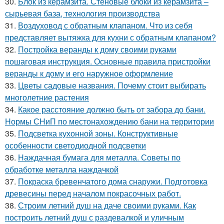
30.
Блок из керамзита. Стеновые блоки из керамзита –
сырьевая база, технология производства
31.
Воздуховод с обратным клапаном. Что из себя
представляет вытяжка для кухни с обратным клапаном?
32.
Постройка веранды к дому своими руками
пошаговая инструкция. Основные правила пристройки
веранды к дому и его наружное оформление
33.
Цветы садовые названия. Почему стоит выбирать
многолетние растения
34.
Какое расстояние должно быть от забора до бани.
Нормы СНиП по местонахождению бани на территории
35.
Подсветка кухонной зоны. Конструктивные
особенности светодиодной подсветки
36.
Наждачная бумага для металла. Советы по
обработке металла наждачкой
37.
Покраска бревенчатого дома снаружи. Подготовка
древесины перед началом покрасочных работ.
38.
Строим летний душ на даче своими руками. Как
построить летний душ с раздевалкой и уличным