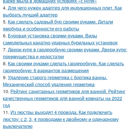
варке мыла в домашних условиях «с нуля»
4.
Для чего нужен адаптер для индукционных плит. Как
выбрать лучший адаптер
5.
Как сделать садовый бур своими руками. Детали
ямобура и особенности его работы
6.
Буровая установка своими руками. Виды
самодельных канатно-ударных бурильных установок
7.
Двери купе в гардеробную своими руками. Двери купе:
преимущества и недостатки
8.
Как своими руками сделать гардеробную. Как сделать
гардеробную: 6 вариантов размещения
9.
Удаление старого герметика с бортика ванны.
Механический способ удаления герметика
10.
Рейтинг санитарных герметиков для ванной. Рейтинг
качественных герметиков для ванной комнаты на 2022
год
11.
Из люстры выходят 4 провода. Как подключить
люстру: с 2, 3, 4 проводами к двойному и одинарному
выключателю