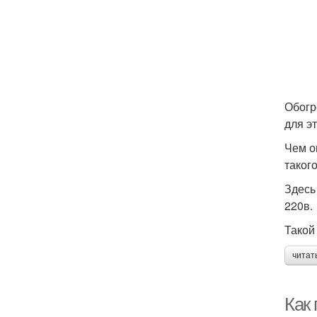
Обогр
для э
Чем о
такого
Здесь
220в.
Такой
читат
Как