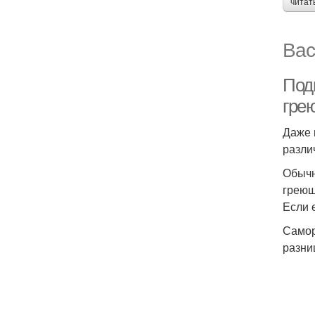
читат
Вас
Под
гре
Даже 
разли
Обычн
греющ
Если 
Самор
разни