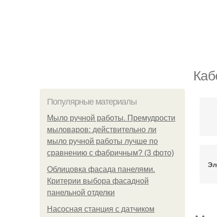
Каб
Популярные материалы
Мыло ручной работы. Премудрости
мыловаров: действительно ли
мыло ручной работы лучше по
сравнению с фабричным? (3 фото)
Эл
Облицовка фасада панелями.
Критерии выбора фасадной
панельной отделки
Насосная станция с датчиком