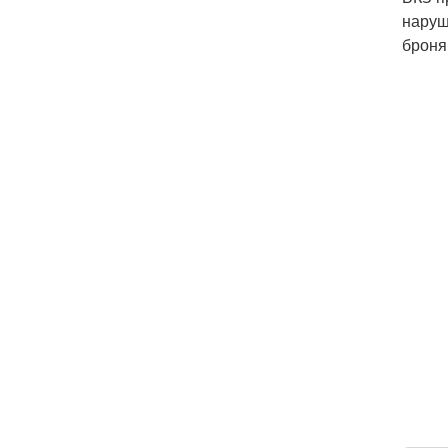
наруш
броня