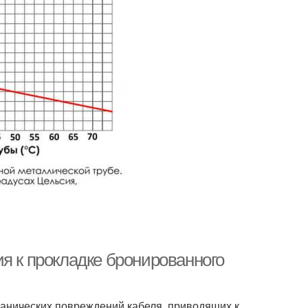
я к прокладке бронированного
ханических повреждений кабеля, приводящих к