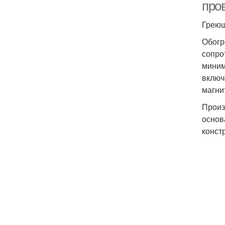
про
Греющ
Обогр
сопро
миним
включ
магни
Произ
основ
конст