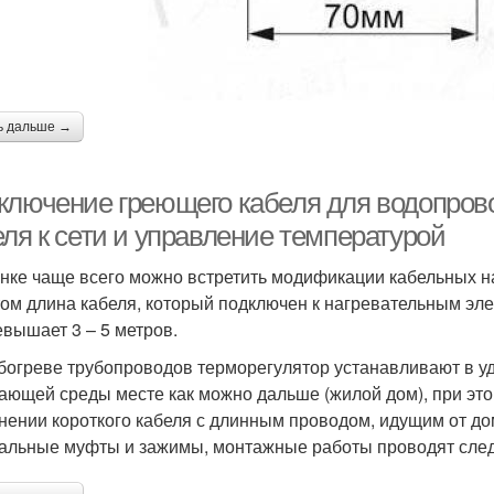
ь дальше →
ключение греющего кабеля для водопров
еля к сети и управление температурой
нке чаще всего можно встретить модификации кабельных н
том длина кабеля, который подключен к нагревательным э
евышает 3 – 5 метров.
богреве трубопроводов терморегулятор устанавливают в 
ающей среды месте как можно дальше (жилой дом), при это
нении короткого кабеля с длинным проводом, идущим от до
альные муфты и зажимы, монтажные работы проводят сле