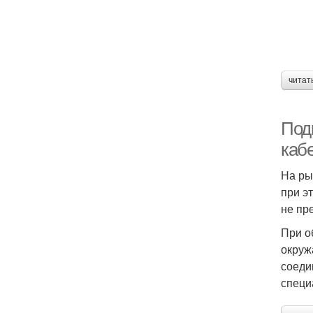
читат
Под
каб
На ры
при э
не пр
При о
окруж
соеди
специ