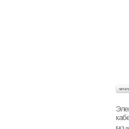
читат
Эле
каб
БКЗ п