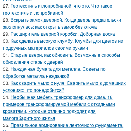
27.
Геотекстиль иглопробивной, что это. Что такое
геотекстиль иглопробивной
28.
Вскрыть замок дверной. Когда дверь предательски
захлопнулась: как открыть замок без ключа
29.
Расширитель дверной коробки. Доборная доска
30.
Как сделать высокую клумбу. Клумбы для цветов из
подручных материалов своими руками
31.
Старые двери, как обновить. Возможные способы
обновления старых дверей
32.
Наждачная бумага для металла. Советы по
обработке металла наждачкой
33.
Как сварить мыло с нуля. Сварить мыло в домашних
условиях: что понадобится?
34.
Необычная мебель трансформер для дома. 18
примеров трансформируемой мебели с откидными
кроватями, которые отлично подходят для
малогабаритного жилья
35.
Правильное армирование ленточного фундамента.