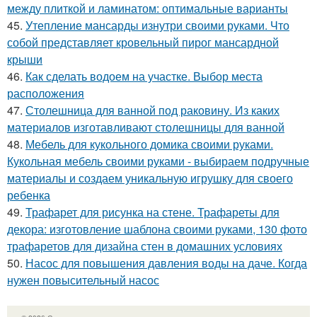
между плиткой и ламинатом: оптимальные варианты
45.
Утепление мансарды изнутри своими руками. Что
собой представляет кровельный пирог мансардной
крыши
46.
Как сделать водоем на участке. Выбор места
расположения
47.
Столешница для ванной под раковину. Из каких
материалов изготавливают столешницы для ванной
48.
Мебель для кукольного домика своими руками.
Кукольная мебель своими руками - выбираем подручные
материалы и создаем уникальную игрушку для своего
ребенка
49.
Трафарет для рисунка на стене. Трафареты для
декора: изготовление шаблона своими руками, 130 фото
трафаретов для дизайна стен в домашних условиях
50.
Насос для повышения давления воды на даче. Когда
нужен повысительный насос