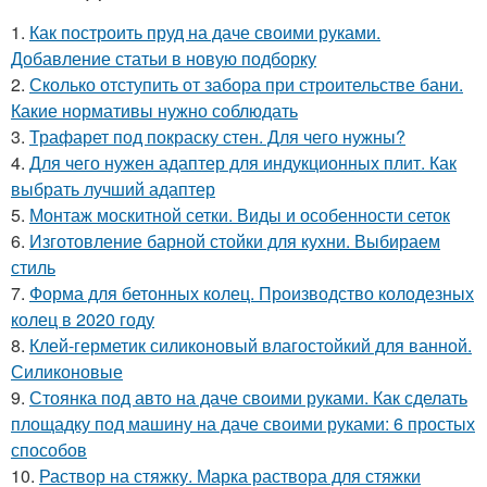
1.
Как построить пруд на даче своими руками.
Добавление статьи в новую подборку
2.
Сколько отступить от забора при строительстве бани.
Какие нормативы нужно соблюдать
3.
Трафарет под покраску стен. Для чего нужны?
4.
Для чего нужен адаптер для индукционных плит. Как
выбрать лучший адаптер
5.
Монтаж москитной сетки. Виды и особенности сеток
6.
Изготовление барной стойки для кухни. Выбираем
стиль
7.
Форма для бетонных колец. Производство колодезных
колец в 2020 году
8.
Клей-герметик силиконовый влагостойкий для ванной.
Силиконовые
9.
Стоянка под авто на даче своими руками. Как сделать
площадку под машину на даче своими руками: 6 простых
способов
10.
Раствор на стяжку. Марка раствора для стяжки