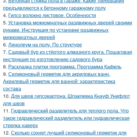
3.
Бетонная стяжка пола в гараже. Какие требования
предъявляются к бетонному гаражному полу
4.
Гипсо волокно листовое. Особенности
5.
Установка межкомнатных раздвижных дверей своими
руками. Инструкция по установке раздвижных
межкомнатных дверей
6.
Линолеум на полу. По структуре
7.
Садовый бур из стёртого алмазного круга. Пошаговая
инструкция по изготовлению садового бура
8.
Раскладка плитки программа. Программа Кафель
9.
Силиконовый герметик для акриловых ванн.
Акриловый герметик для ванной: характеристика
состава
10.
Для швов гипсокартона. Шпаклевка Кнауф Унифлот
для швов
11.
Гидравлический разделитель для теплого пола. Что
такое гидравлический разделитель или гидравлическая
стрелка наверх
12.
Сколько сохнет лучший силиконовый герметик для