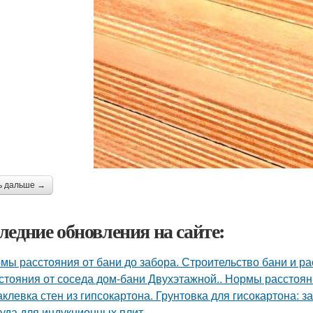
ь дальше →
ледние обновления на сайте:
мы расстояния от бани до забора. Строительство бани и р
стояния от соседа дом-бани Двухэтажной.. Нормы расстояни
клевка стен из гипсокартона. Грунтовка для гисокартона: за
уда для индукционных плит