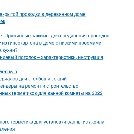
закрытой проводки в деревянном доме
жек
ке. Пружинные зажимы для соединения проводов
у из гипсокартона в доме с низкими проемами
а кухни?
ниевый потолок – характеристики, инструкция
 детскую
ериалов для столбов и секций
тендеры на ремонт и строительство
енных герметиков для ванной комнаты на 2022
й
ного герметика для установки ванны из акрила
овления