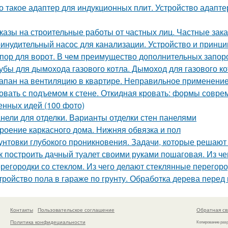
о такое адаптер для индукционных плит. Устройство адапт
казы на строительные работы от частных лиц. Частные зака
инудительный насос для канализации. Устройство и принци
пор для ворот. В чем преимущество дополнительных запор
убы для дымохода газового котла. Дымоход для газового кот
апан на вентиляцию в квартире. Неправильное применени
овать с подъемом к стене. Откидная кровать: формы совр
енных идей (100 фото)
нели для отделки. Варианты отделки стен панелями
роение каркасного дома. Нижняя обвязка и пол
унтовки глубокого проникновения. Задачи, которые решают
к построить дачный туалет своими руками пошаговая. Из чег
регородки со стеклом. Из чего делают стеклянные перегор
тройство пола в гараже по грунту. Обработка дерева пере
Контакты
Пользовательское соглашение
Обратная св
Политика конфидециальности
Копирование раз