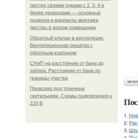
люстру своими руками с 2, 3, 4 и
более проводами — основные
правила и варианты монтажа
люстры в жилом помещении
Обратный клапан в вентиляции.
Вентиляционная решетка с
обратным клапаном
СНиП на расстояние от бани до
забора. Расстояние от бани до
границы участка
читат
Проводка под точечные
светильники. Схемы подключения к
Пос
220 В
1.
Нор
2.
Рас
3.
Шпа
4.
Пос