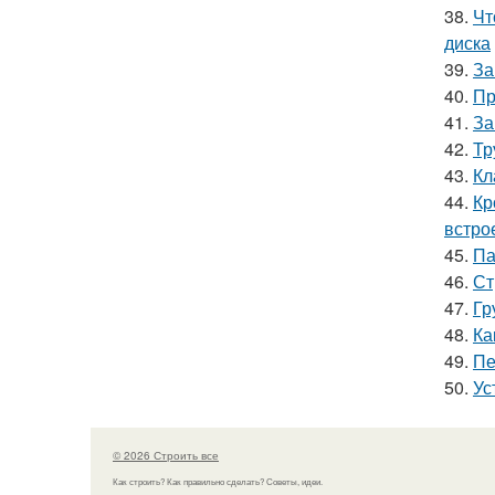
38.
Чт
диска
39.
За
40.
Пр
41.
За
42.
Тр
43.
Кл
44.
Кр
встро
45.
Па
46.
Ст
47.
Гр
48.
Ка
49.
Пе
50.
Ус
© 2026 Строить все
Как строить? Как правильно сделать? Советы, идеи.