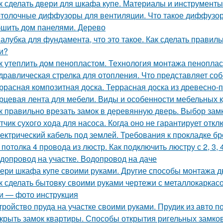
к сделать двери для шкафа купе. Материалы и инструменты
толочные диффузоры для вентиляции. Что такое диффузо
шить дом панелями. Дерево
алубка для фундамента, что это такое. Как сделать прави
и?
к утеплить дом пенопластом. Технология монтажа пеноплас
дравлическая стрелка для отопления. Что представляет соб
ррасная композитная доска. Террасная доска из древесно-
рцевая лента для мебели. Виды и особенности мебельных 
к правильно врезать замок в деревянную дверь. Выбор зам
тчик сухого хода для насоса. Когда оно не гарантирует отк
ектрический кабель под землей. Требования к прокладке б
 потолка 4 провода из люстр. Как подключить люстру с 2, 3,
допровод на участке. Водопровод на даче
ери шкафа купе своими руками. Другие способы монтажа 
к сделать бытовку своими руками чертежи с металлокаркасо
и — фото инструкция
тройство пруда на участке своими руками. Прудик из авто п
крыть замок квартиры. Способы открытия ригельных замко