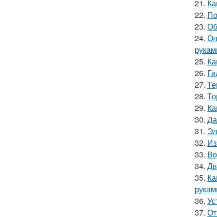
21.
Ка
22.
По
23.
Об
24.
Оп
рукам
25.
Ка
26.
Ги
27.
Те
28.
То
29.
Ка
30.
Да
31.
Эл
32.
Из
33.
Во
34.
Дв
35.
Ка
рукам
36.
Ус
37.
От