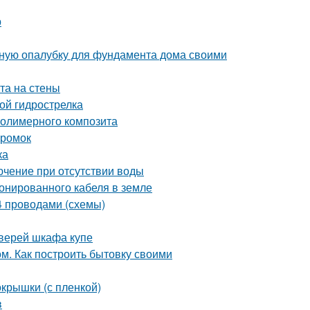
р
льную опалубку для фундамента дома своими
та на стены
ой гидрострелка
полимерного композита
кромок
ка
лючение при отсутствии воды
ронированного кабеля в земле
 4 проводами (схемы)
дверей шкафа купе
м. Как построить бытовку своими
окрышки (с пленкой)
в