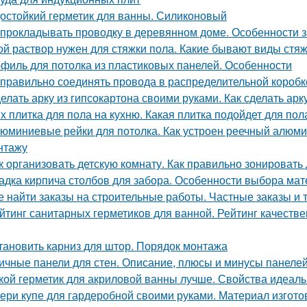
остойкий герметик для ванны. Силиконовый
 прокладывать проводку в деревянном доме. Особенности 
ой раствор нужен для стяжки пола. Какие бывают виды стя
филь для потолка из пластиковых панелей. Особенности
 правильно соединять провода в распределительной короб
елать арку из гипсокартона своими руками. Как сделать арк
х плитка для пола на кухню. Какая плитка подойдет для пол
юминиевые рейки для потолка. Как устроен реечный алюми
нтажу
к организовать детскую комнату. Как правильно зонировать
адка кирпича столбов для забора. Особенности выбора мат
е найти заказы на строительные работы. Частные заказы и 
йтинг санитарных герметиков для ванной. Рейтинг качеств
тановить карниз для штор. Порядок монтажа
ичные панели для стен. Описание, плюсы и минусы панеле
кой герметик для акриловой ванны лучше. Свойства идеаль
ери купе для гардеробной своими руками. Материал изгот