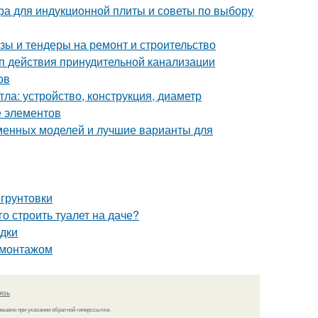
ера для индукционной плиты и советы по выбору
зы и тендеры на ремонт и строительство
п действия принудительной канализации
ов
ла: устройство, конструкция, диаметр
е элементов
еменных моделей и лучшие варианты для
 грунтовки
о строить туалет на даче?
одки
д монтажом
язь
решено при указании обратной гиперссылки.