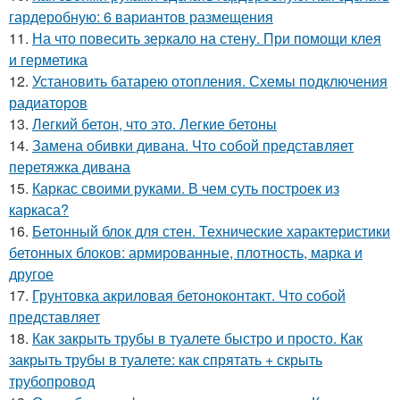
гардеробную: 6 вариантов размещения
11.
На что повесить зеркало на стену. При помощи клея
и герметика
12.
Установить батарею отопления. Схемы подключения
радиаторов
13.
Легкий бетон, что это. Легкие бетоны
14.
Замена обивки дивана. Что собой представляет
перетяжка дивана
15.
Каркас своими руками. В чем суть построек из
каркаса?
16.
Бетонный блок для стен. Технические характеристики
бетонных блоков: армированные, плотность, марка и
другое
17.
Грунтовка акриловая бетоноконтакт. Что собой
представляет
18.
Как закрыть трубы в туалете быстро и просто. Как
закрыть трубы в туалете: как спрятать + скрыть
трубопровод