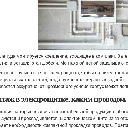
ле туда монтируется крепление, входящее в комплект. Зат
стия и вставляются дюбели. Монтажной пеной заделываютс
ейки выкручиваются из электрощитка, чтобы на них установ
пециальных креплений, тогда нужно просверлить в задней с
елается аккуратно, от чрезмерного усилия корпус может лоп
таж в электрощитке, каким проводом.
вания, которые выдвигаются к кабельной продукции любого 
ьзуются и прокладываются. В электрическом щите из-за огр
кает необходимость компактной прокладки проводов. Поэто