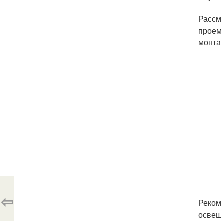
Рассм
проем
монта
⇦
Реком
освещ