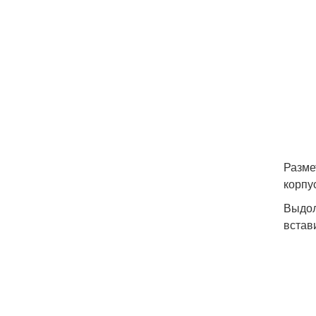
Разме
корпу
Выдол
встав