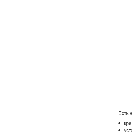
Есть 
кре
уст