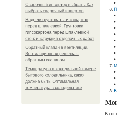
Сварочный инвертор выбрать. Как
П
выбрать сварочный инвертор
Надо ли грунтовать гипсокартон
перед шпаклевкой. Грунтовка
гипсокартона перед шпаклевкой
стен: инструкция отделочных работ
Обратный клапан в вентиляции.
Вентиляционная решетка с
обратным клапаном
М
Температура в холодильной камере
бытового холодильника, какая
должна быть. Оптимальная
температура в холодильнике
В
Мон
В сос