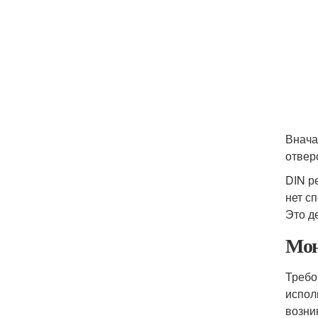
Внача
отвер
DIN р
нет с
Это д
Мон
Требо
испол
возни