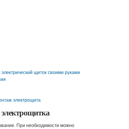
ь электрический щиток своими руками
ния
монтаж электрощита
а электрощитка
дование. При необходимости можно