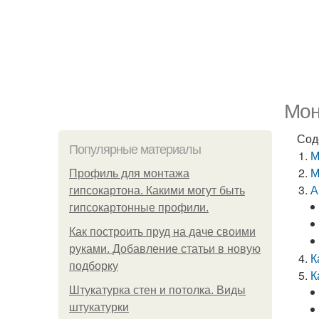
Мон
Сод
Популярные материалы
М
М
Профиль для монтажа
А
гипсокартона. Какими могут быть
гипсокартонные профили.
Как построить пруд на даче своими
руками. Добавление статьи в новую
К
подборку
К
Штукатурка стен и потолка. Виды
штукатурки