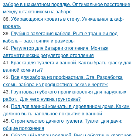
заборе в шахматном порядке. Оптимальное расстояние
между штакетником на заборе
38.
Убирающаяся кровать в стену. Уникальная шкаф-
кровать
39.
Глубина залегания кабеля. Рытье траншеи под
кабель – расстояния и размеры
40.
Регулятор для батареи отопления. Монтаж
автоматических регуляторов отопления
41.
Краска для туалета и ванной. Как выбрать краску для
ванной комнаты?
42.
Все для забора из профнастила. Эта. Разработка
схемы забора из профнастила: эскиз и чертеж
43.
Грунтовка глубокого проникновения для наружных
работ. Для чего нужна грунтовка?
44.
Пол для ванной комнаты в деревянном доме. Каким
должно быть напольное покрытие в ванной
45.
Строительство дачного туалета. Туалет для дачи:
общие положения
46.
Обратный клапан водяной. Виды обратных клапанов