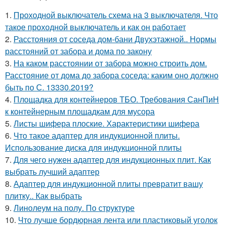
1.
Проходной выключатель схема на 3 выключателя. Что
такое проходной выключатель и как он работает
2.
Расстояния от соседа дом-бани Двухэтажной.. Нормы
расстояний от забора и дома по закону
3.
На каком расстоянии от забора можно строить дом.
Расстояние от дома до забора соседа: каким оно должно
быть по С. 13330.2019?
4.
Площадка для контейнеров ТБО. Требования СанПиН
к контейнерным площадкам для мусора
5.
Листы шифера плоские. Характеристики шифера
6.
Что такое адаптер для индукционной плиты.
Использование диска для индукционной плиты
7.
Для чего нужен адаптер для индукционных плит. Как
выбрать лучший адаптер
8.
Адаптер для индукционной плиты превратит вашу
плитку.. Как выбрать
9.
Линолеум на полу. По структуре
10.
Что лучше бордюрная лента или пластиковый уголок