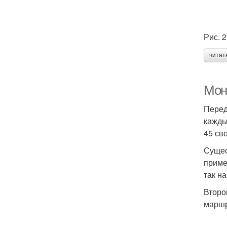
Рис. 2
читат
Мон
Перед
кажды
45 св
Сущес
приме
так н
Второ
маршр