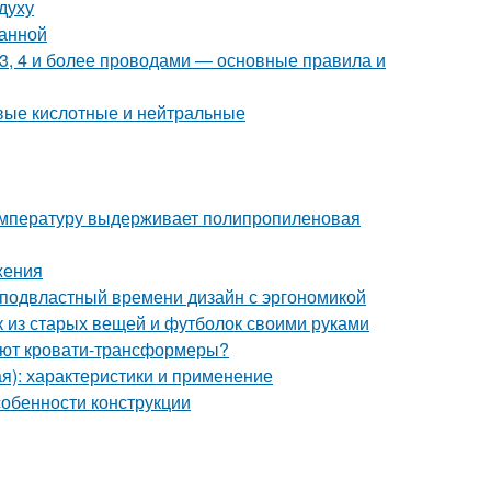
духу
ванной
 3, 4 и более проводами — основные правила и
вые кислотные и нейтральные
температуру выдерживает полипропиленовая
жения
подвластный времени дизайн с эргономикой
ик из старых вещей и футболок своими руками
ают кровати-трансформеры?
я): характеристики и применение
собенности конструкции