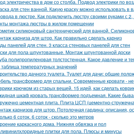
од электричества в дом со столба. Подвод электрики по воз
аска для стен ванной. Какую краску можно использовать в 
овода в люстре. Как подключить люстру своими руками с 2,
нты монтажа люстры в жилом помещении
рметик силиконовый сантехнический для ванной. Силиконо
нтаж карниза для штор. Как правильно сделать карниз
ды панелей для стен. 3 класса стеновых панелей для стен
ски для пола шпунтованные. Монтаж шпунтованной доски
уба полипропиленовая толстостенная. Какое давление и 
, таблица температурных значений
роительство дачного туалета. Туалет для дачи: общие поло
бель трансформер для спальни. Современные кровати - не
врики крючком из старых вещей. 15 идей, как сделать ковр
кидная шкаф кровать трансформер подъемная. Какие быв
ружечно цементная плита. Плита ЦСП (цементно-стружечна
нтаж карнизов для штор. Потолочная гардина: описания, о
олько 6 соток. 6 соток - сколько это метров
роение каркасного дома. Нижняя обвязка и пол
ливинилхлоридные плитки для пола. Плюсы и минусы