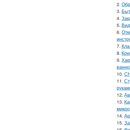
2.
Обр
3.
Быт
4.
Зак
5.
Вид
6.
Отк
инстр
7.
Кла
8.
Кон
9.
Хар
ванно
10.
СН
11.
Ст
рукам
12.
Ав
13.
Ка
микро
14.
Ар
15.
За
16.
Фе