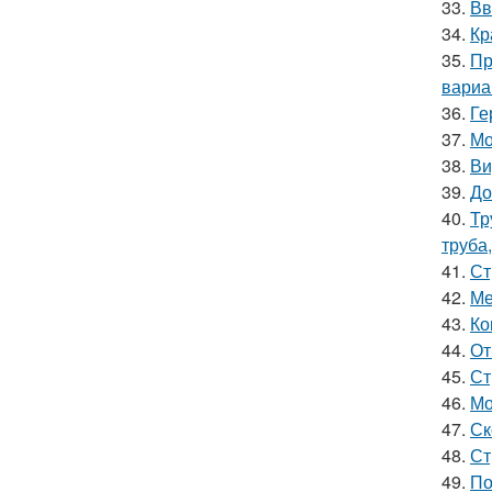
33.
Вв
34.
Кр
35.
Пр
вариа
36.
Ге
37.
Мо
38.
Ви
39.
До
40.
Тр
труба
41.
Ст
42.
Ме
43.
Ко
44.
От
45.
Ст
46.
Мо
47.
Ск
48.
Ст
49.
По