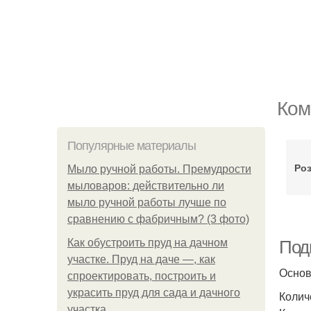
Ком
Популярные материалы
Роз
Мыло ручной работы. Премудрости
мыловаров: действительно ли
мыло ручной работы лучше по
сравнению с фабричным? (3 фото)
Как обустроить пруд на дачном
Под
участке. Пруд на даче —, как
Основ
спроектировать, построить и
украсить пруд для сада и дачного
Колич
участка