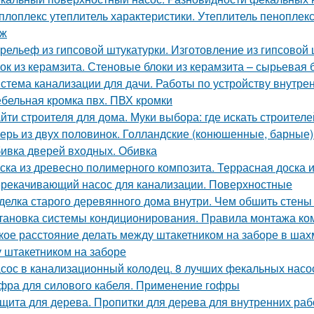
плоплекс утеплитель характеристики. Утеплитель пеноплек
аж
рельеф из гипсовой штукатурки. Изготовление из гипсовой 
ок из керамзита. Стеновые блоки из керамзита – сырьевая 
стема канализации для дачи. Работы по устройству внутре
бельная кромка пвх. ПВХ кромки
йти строителя для дома. Муки выбора: где искать строителе
ерь из двух половинок. Голландские (конюшенные, барные)
ивка дверей входных. Обивка
ска из древесно полимерного композита. Террасная доска 
рекачивающий насос для канализации. Поверхностные
делка старого деревянного дома внутри. Чем обшить стен
тановка системы кондиционирования. Правила монтажа ко
кое расстояние делать между штакетником на заборе в ша
 штакетником на заборе
сос в канализационный колодец. 8 лучших фекальных насо
фра для силового кабеля. Применение гофры
щита для дерева. Пропитки для дерева для внутренних раб