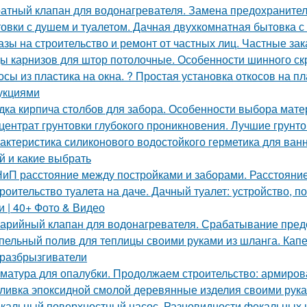
атный клапан для водонагревателя. Замена предохранител
овки с душем и туалетом. Дачная двухкомнатная бытовка с
азы на строительство и ремонт от частных лиц. Частные зак
ы карнизов для штор потолочные. Особенности шинного ск
осы из пластика на окна. ? Простая установка откосов на 
укциями
дка кирпича столбов для забора. Особенности выбора мате
центрат грунтовки глубокого проникновения. Лучшие грунт
актеристика силиконового водостойкого герметика для ван
й и какие выбрать
иП расстояние между постройками и заборами. Расстояни
роительство туалета на даче. Дачный туалет: устройство, 
и | 40+ Фото & Видео
арийный клапан для водонагревателя. Срабатывание пред
пельный полив для теплицы своими руками из шланга. Капе
разбрызгиватели
матура для опалубки. Продолжаем строительство: армиров
ливка эпоксидной смолой деревянные изделия своими рук
кальный поверхностный насос. Разновидности фекальных 