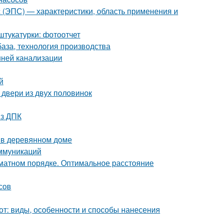
с (ЭПС) — характеристики, область применения и
штукатурки: фотоотчет
база, технология производства
нней канализации
й
 двери из двух половинок
из ДПК
ы в деревянном доме
ммуникаций
хматном порядке. Оптимальное расстояние
сов
от: виды, особенности и способы нанесения