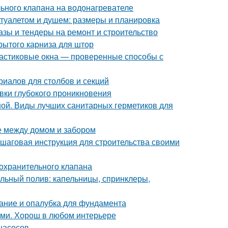
ьного клапана на водонагревателе
 туалетом и душем: размеры и планировка
азы и тендеры на ремонт и строительство
рытого карниза для штор
пластиковые окна — проверенные способы с
риалов для столбов и секций
овки глубокого проникновения
ной. Виды лучших санитарных герметиков для
е между домом и забором
пошаговая инструкция для строительства своими
охранительного клапана
льный полив: капельницы, спринклеры,
ание и опалубка для фундамента
ами. Хорош в любом интерьере
насосов