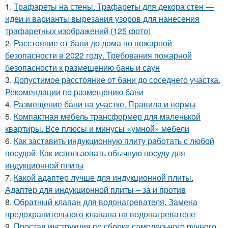
1.
Трафареты на стены. Трафареты для декора стен —
идеи и варианты вырезания узоров для нанесения
трафаретных изображений (125 фото)
2.
Расстояние от бани до дома по пожарной
безопасности в 2022 году. Требования пожарной
безопасности к размещению бань и саун
3.
Допустимое расстояние от бани до соседнего участка.
Рекомендации по размещению бани
4.
Размещение бани на участке. Правила и нормы
5.
Компактная мебель трансформер для маленькой
квартиры. Все плюсы и минусы «умной» мебели
6.
Как заставить индукционную плиту работать с любой
посудой. Как использовать обычную посуду для
индукционной плиты
7.
Какой адаптер лучше для индукционной плиты.
Адаптер для индукционной плиты – за и против
8.
Обратный клапан для водонагревателя. Замена
предохранительного клапана на водонагревателе
9.
Простая инструкция по сборке самодельного ручного