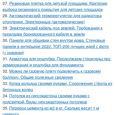
27.
Резиновая плитка для детской площадки. Критерии
выбора резинового покрытия для детских площадок
28.
Автоматический терморегулятор для радиатора
отопления. Электронные (автоматические)
29.
Электрический кабель под землей. Требования к
прокладке бронированного кабеля в земле
30.
Панели для обшивки стен внутри дома. Стеновые
панели в интерьере 2022: ТОП-200 лучших идей с фото
(+ новинки)
31.
Арматура для опалубки. Продолжаем строительство:
армирование и опалубка для фундамента
32.
Можно ли газовую плиту подключить к газовому
баллону. Общие полезные сведения
33.
Копка колодца своими руками. Сооружение ствола из
бетонных колец
34.
Потолок из гипсокартона своими руками с
подсветкой. Виды гипсокартонных потолков
35.
Перевод цемента из м3 в кг. Сколько весит 1 м
цемента