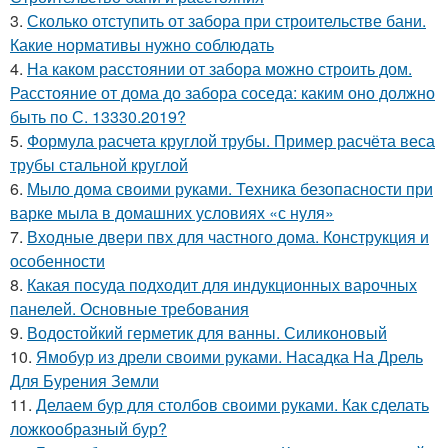
3.
Сколько отступить от забора при строительстве бани.
Какие нормативы нужно соблюдать
4.
На каком расстоянии от забора можно строить дом.
Расстояние от дома до забора соседа: каким оно должно
быть по С. 13330.2019?
5.
Формула расчета круглой трубы. Пример расчёта веса
трубы стальной круглой
6.
Мыло дома своими руками. Техника безопасности при
варке мыла в домашних условиях «с нуля»
7.
Входные двери пвх для частного дома. Конструкция и
особенности
8.
Какая посуда подходит для индукционных варочных
панелей. Основные требования
9.
Водостойкий герметик для ванны. Силиконовый
10.
Ямобур из дрели своими руками. Насадка На Дрель
Для Бурения Земли
11.
Делаем бур для столбов своими руками. Как сделать
ложкообразный бур?