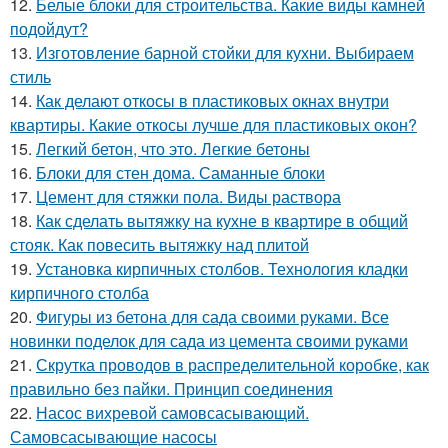
12.
Белые блоки для строительства. Какие виды камней
подойдут?
13.
Изготовление барной стойки для кухни. Выбираем
стиль
14.
Как делают откосы в пластиковых окнах внутри
квартиры. Какие откосы лучше для пластиковых окон?
15.
Легкий бетон, что это. Легкие бетоны
16.
Блоки для стен дома. Саманные блоки
17.
Цемент для стяжки пола. Виды раствора
18.
Как сделать вытяжку на кухне в квартире в общий
стояк. Как повесить вытяжку над плитой
19.
Установка кирпичных столбов. Технология кладки
кирпичного столба
20.
Фигуры из бетона для сада своими руками. Все
новинки поделок для сада из цемента своими руками
21.
Скрутка проводов в распределительной коробке, как
правильно без пайки. Принцип соединения
22.
Насос вихревой самовсасывающий.
Самовсасывающие насосы