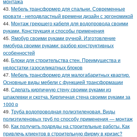
монтажа
43.
Мебель трансформер для спальни. Современные
кровати - неподвластный времени дизайн с эргономикой
44.
Монтаж греющего кабеля для водопровода своими
руками. Конструкция и способы применения
45.
Ямобур своими руками ручной. Изготовление
ямобура своими руками: разбор конструктивных
особенностей
46.
Блоки для строительства стен. Преимущества и
недостатки газосиликатных блоков
47.
Мебель трансформер для малогабаритных квартир.
Основные виды мебели с функцией трансформации
48.
Сделать кирпичную стену своими руками из
шпаклевки и скотча. Кирпичная стена своими руками за
1000 р
49.
Труба водопроводная полиэтиленовая. Виды
полиэтиленовых труб по способу применения — монтаж
50.
Как получить подряды на строительные работы. Как
привлечь клиентов в строительную фирму в кризис?