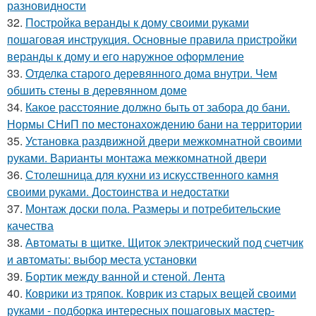
разновидности
32.
Постройка веранды к дому своими руками
пошаговая инструкция. Основные правила пристройки
веранды к дому и его наружное оформление
33.
Отделка старого деревянного дома внутри. Чем
обшить стены в деревянном доме
34.
Какое расстояние должно быть от забора до бани.
Нормы СНиП по местонахождению бани на территории
35.
Установка раздвижной двери межкомнатной своими
руками. Варианты монтажа межкомнатной двери
36.
Столешница для кухни из искусственного камня
своими руками. Достоинства и недостатки
37.
Монтаж доски пола. Размеры и потребительские
качества
38.
Автоматы в щитке. Щиток электрический под счетчик
и автоматы: выбор места установки
39.
Бортик между ванной и стеной. Лента
40.
Коврики из тряпок. Коврик из старых вещей своими
руками - подборка интересных пошаговых мастер-