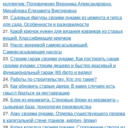
коллектив: Поповиченко Вероника Александровна,
Михайлова Елизавета Викторовна
20.
Садовые фигуры своими руками из цемента и гипса
для сада. Особенности и разновидности
21.
Какой крючок нужен для вязания ковриков из старых
вещей. Классификация крючков
22.
Насос вихревой самовсасывающий.
Самовсасывающие насосы
23.
Строим гараж своими руками. Как построить гараж
своими руками: строим дешево и быстро красивый и
функциональный гараж (85 фото и видео)
24.
Работы по строительству. Кто это такие?
25.
Как обновить старые двери. В каких случаях есть
смысл браться за реставрацию
26.
Блок из керамзита. Стеновые блоки из керамзита –
сырьевая база, технология производства
27.
Арку своими руками. Отделка существующего проема
в капитальной стене (панели, кирпич, блоки)
28.
Копка колодца своими руками. Сооружение ствола из