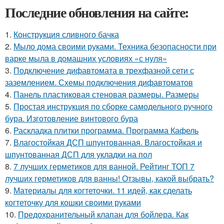
Последние обновления на сайте:
1.
Конструкция сливного бачка
2.
Мыло дома своими руками. Техника безопасности при
варке мыла в домашних условиях «с нуля»
3.
Подключение дифавтомата в трехфазной сети с
заземлением. Схемы подключения дифавтоматов
4.
Панель пластиковая стеновая размеры. Размеры
5.
Простая инструкция по сборке самодельного ручного
бура. Изготовление винтового бура
6.
Раскладка плитки программа. Программа Кафель
7.
Влагостойкая ДСП шпунтованная. Влагостойкая и
шпунтованная ДСП для укладки на пол
8.
7 лучших герметиков для ванной. Рейтинг ТОП 7
лучших герметиков для ванны! Отзывы, какой выбрать?
9.
Материалы для когтеточки. 11 идей, как сделать
когтеточку для кошки своими руками
10.
Предохранительный клапан для бойлера. Как