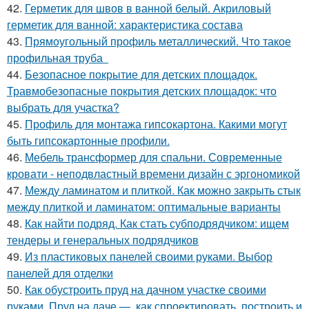
42.
Герметик для швов в ванной белый. Акриловый
герметик для ванной: характеристика состава
43.
Прямоугольный профиль металлический. Что такое
профильная труба
44.
Безопасное покрытие для детских площадок.
Травмобезопасные покрытия детских площадок: что
выбрать для участка?
45.
Профиль для монтажа гипсокартона. Какими могут
быть гипсокартонные профили.
46.
Мебель трансформер для спальни. Современные
кровати - неподвластный времени дизайн с эргономикой
47.
Между ламинатом и плиткой. Как можно закрыть стык
между плиткой и ламинатом: оптимальные варианты
48.
Как найти подряд. Как стать субподрядчиком: ищем
тендеры и генеральных подрядчиков
49.
Из пластиковых панелей своими руками. Выбор
панелей для отделки
50.
Как обустроить пруд на дачном участке своими
руками. Пруд на даче —, как спроектировать, построить и