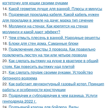
когтеточку для кошки своими руками
14.
Какой герметик лучше для ванной. Плюсы и минусы
15.
Подземная прокладка кабеля. Какой кабель нужен
для прокладки в земле на даче: марка тип сечение
16.
Молдинги на стенах. Как крепятся на стенах
молдинги и какой дают эффект?
17.
Чем отмыть плесень в ванной. Народные рецепты
18.
Блоки для стен дома. Саманные блоки
19.
Подключение люстры 3 провода. Как правильно
подключить люстру на три или четыре провода
20.
Как сделать вытяжку на кухне в квартире в общий
стояк. Как повесить вытяжку над плитой
21.
Как сделать прудик своими руками. Устройство
бетонного водоема
22.
Как работает двухконтурный газовый котел. Принцип
работы и особенности конструкции
23.
Подрядчик и субподрядчик в чем разница. Услуги
генподряда 2022 г.
24.
Подрывной клапан для бойлера. Виды