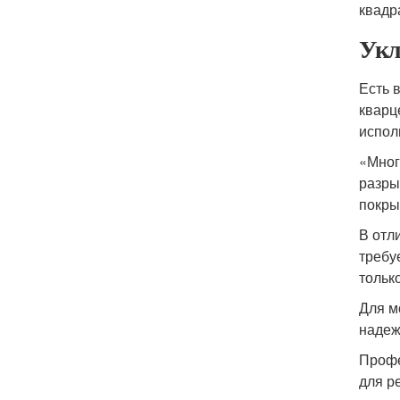
квадр
Укл
Есть 
кварц
испол
«Мног
разры
покры
В отл
требу
тольк
Для м
надеж
Профе
для р