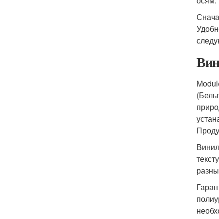
осям.
Снача
Удобн
следу
Вин
Modul
(Бель
приро
устан
Проду
Винил
текст
разны
Гаран
полиу
необх