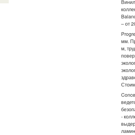
Винил
колле
Balan
– от 2
Progr
мм. П
м, тр
повер
эколо
эколо
здрав
Стоим
Conce
ведет
безоп
- кол
выдер
ламин