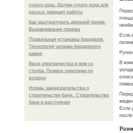
сухого хода. Датчик сухого хода для
Перво
насоса: принцип работы
площа
Как заштукатурить дверной проем.
необх
Выравнивание проема
Если 
Правильная установка бордюров.
полеж
Технология укладки бордюрного
Ручно
камня
В ком
Ввод электричества в дом со
уклад
столба. Подвод электрики по
относ
воздуху
помещ
Нормы законодательства о
Перед
строительстве бани.. Строительство
жидко
бани и расстояния
Если 
после
Разм