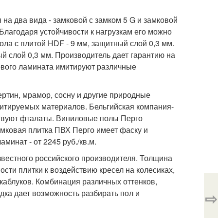
на два вида - замковой с замком 5 G и замковой
. Благодаря устойчивости к нагрузкам его можно
ла с плитой HDF - 9 мм, защитный слой 0,3 мм.
ый слой 0,3 мм. Производитель дает гарантию на
ового ламината имитируют различные
ртин, мрамор, сосну и другие природные
митируемых материалов. Бельгийская компания-
ствуют фталаты. Виниловые полы Перго
Замковая плитка ПВХ Перго имеет фаску и
минат - от 2245 руб./кв.м.
известного российского производителя. Толщина
ости плитки к воздействию кресел на колесиках,
 каблуков. Комбинация различных оттенков,
дка дает возможность разбирать пол и
⇨