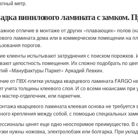
атный метр.
адка винилового ламината с замком. 
важное отличие в монтаже от других «плавающих» полов (н
евого ламината дома или в коммерческом помещении на пл
ьзования порогов.
ие клиенты испытывают затруднения с поиском порожков. И
вают целостность помещения. Их сложно подобрать по цвет
тий «Мануфактуры Паркет» Аркадий Левкин.
ичие от ПВХ-плитки укладка кварцевого ламината FARGO не
ет учета толщины клеевого слоя. И со всеми нюансами при 
о мастер-отделочник, или паркетчик.
онтажа кварцевого ламината клеевая основа не требуется в
ного крепления между собой, с помощью специальных замк
ссионалы ценят еще одно неоспоримое преимущество. В с
езки нужны ножовка, электролобзик или болгарка. При укла