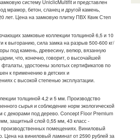
мковую систему UniclicMultifit и представлен
од мрамор, бетон, сланец и другой камень,
20 лет. Цена на замковую плитку ПВХ Квик Степ
лючающих замковые коллекции толщиной 6,5 и 10
и к выгоранию, сила замка на разрыв 500-600 кг/
оры под камень, древесину, велюр, вязанную
рии, что, конечно, говорит, о высочайшей
 фталаты, удостоены золотых сертификатов по
шен к применению в детских и
ниях с высокой степенью эксплуатации.
ллекции толщиной 4,2 и 5 мм. Производство
венного сырья и соблюдение норм экологической
мм с декорами под дерево. Concept Floor Premium
мм, защитный слой 0,55 мм, 43 класс -
 в производственных помещениях. Виниловый
ю. Цена на виниловый ламинат от 2590 рублей за