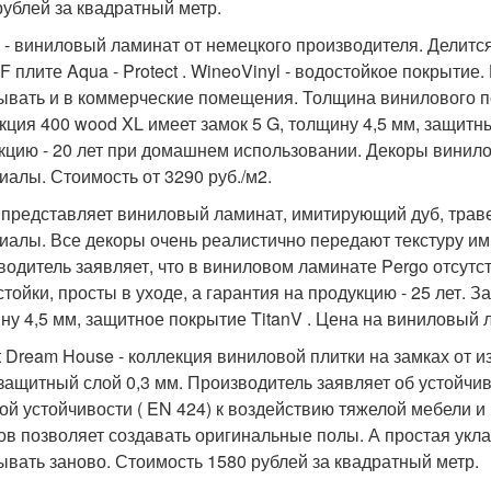
рублей за квадратный метр.
 - виниловый ламинат от немецкого производителя. Делится 
F плите Aqua - Protect . WineoVinyl - водостойкое покрытие
ывать и в коммерческие помещения. Толщина винилового по
кция 400 wood XL имеет замок 5 G, толщину 4,5 мм, защитн
кцию - 20 лет при домашнем использовании. Декоры винил
иалы. Стоимость от 3290 руб./м2.
 представляет виниловый ламинат, имитирующий дуб, траве
иалы. Все декоры очень реалистично передают текстуру и
водитель заявляет, что в виниловом ламинате Pergo отсут
стойки, просты в уходе, а гарантия на продукцию - 25 лет. 
ну 4,5 мм, защитное покрытие TitanV . Цена на виниловый ла
tt Dream House - коллекция виниловой плитки на замках от 
 защитный слой 0,3 мм. Производитель заявляет об устойчив
ой устойчивости ( EN 424) к воздействию тяжелой мебели и
ов позволяет создавать оригинальные полы. А простая укла
ывать заново. Стоимость 1580 рублей за квадратный метр.