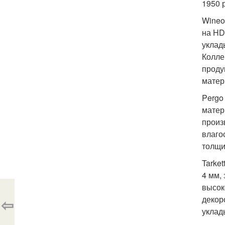
1950 
Wineo
на HD
уклад
Колле
проду
матер
Pergo
матер
произ
влаго
толщи
Tarke
4 мм,
высок
декор
⇦
уклад