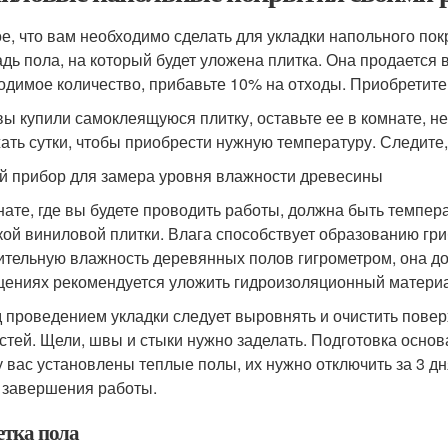
е, что вам необходимо сделать для укладки напольного пок
дь пола, на который будет уложена плитка. Она продается в
одимое количество, прибавьте 10% на отходы. Приобретите
вы купили самоклеящуюся плитку, оставьте ее в комнате, н
ать сутки, чтобы приобрести нужную температуру. Следите, 
й прибор для замера уровня влажности древесины
нате, где вы будете проводить работы, должна быть темпер
кой виниловой плитки. Влага способствует образованию гри
ительную влажность деревянных полов гигрометром, она д
ениях рекомендуется уложить гидроизоляционный материа
 проведением укладки следует выровнять и очистить поверх
стей. Щели, швы и стыки нужно заделать. Подготовка основ
у вас установлены теплые полы, их нужно отключить за 3 дн
 завершения работы.
етка пола