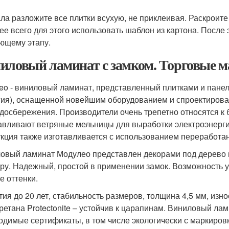
ла разложите все плитки всухую, не приклеивая. Раскроите
ее всего для этого использовать шаблон из картона. После 
ющему этапу.
иловый ламинат с замком. Торговые м
eo - виниловый ламинат, представленный плитками и пане
гия), оснащенной новейшим оборудованием и спроектирова
досбережения. Производители очень трепетно относятся к
авливают ветряные мельницы для выработки электроэнергии
кция также изготавливается с использованием переработан
овый ламинат Модулео представлен декорами под дерево и
уру. Надежный, простой в применении замок. Возможность у
е оттенки.
тия до 20 лет, стабильность размеров, толщина 4,5 мм, изн
ретана Protectonite – устойчив к царапинам. Виниловый ла
одимые сертификаты, в том числе экологически с маркиров