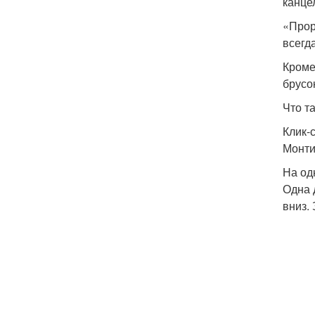
канце
«Прор
всегд
Кроме
брусо
Что т
Клик-
Монти
На од
Одна 
вниз.