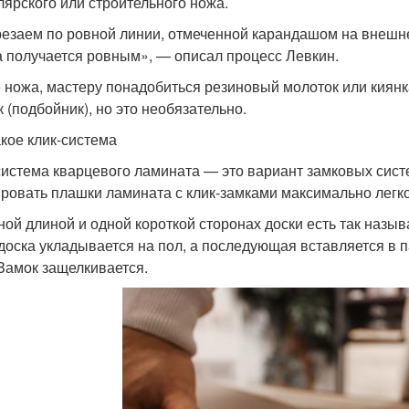
лярского или строительного ножа.
езаем по ровной линии, отмеченной карандашом на внешн
а получается ровным», — описал процесс Левкин.
 ножа, мастеру понадобиться резиновый молоток или киянк
к (подбойник), но это необязательно.
акое клик-система
система кварцевого ламината — это вариант замковых систе
ровать плашки ламината с клик-замками максимально легко
ной длиной и одной короткой сторонах доски есть так назыв
доска укладывается на пол, а последующая вставляется в па
 Замок защелкивается.