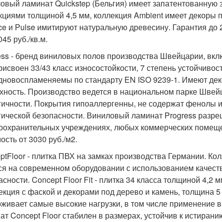
овый ламинат Quickstep (Бельгия) имеет запатентованную за
кциями толщиной 4,5 мм, коллекция Ambient имеет декоры п
ce и Pulse имитируют натуральную древесину. Гарантия до 
045 руб./кв.м.
ess - бренд виниловых полов производства Швейцарии, вк
рисвоен 33/43 класс износостойкости, 7 степень устойчивост
удновоспламеняемы по стандарту EN ISO 9239-1. Имеют дек
хность. Производство ведется в национальном парке Швейца
гичности. Покрытия гипоаллергенны, не содержат фенолы и
гической безопасности. Виниловый ламинат Progress разре
оохранительных учреждениях, любых коммерческих помеще
ость от 3030 руб./м2.
ptFloor - плитка ПВХ на замках производства Германии. Ко
ся на современном оборудовании с использованием качест
асности. Concept Floor Fit - плитка 34 класса толщиной 4,2 
лекция с фаской и декорами под дерево и камень, толщина 5 
живает самые высокие нагрузки, в том числе применение
ат Concept Floor стабилен в размерах, устойчив к истирани