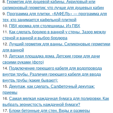
8.
Герметик для душевой кабины. Акриловый или
силиконовый герметик: что лучше для душевых кабин
9.
Программа для плитки. «КАФЕЛЬ» — программа для
тех, кто занимается кафельной плиткой
10.
ПВХ кромка для столешницы. Из ПВХ
11.
Как сделать бордюр в ванной у стены. Зазор между
стеной и ванной и выбор бордюра
12.
Лучший герметик для ванны. Силиконовые герметики
для ванной
13.
Детская площадка дома. Детские горки для дачи
своими руками (фото)
14.
Подключение греющего кабеля для водопровода
внутри трубы. Различия греющего кабеля для ввода
внутрь трубы (какие бывают):
15.
Декупаж, как сделать. Салфеточный декупаж:
приемы
16.
Самая мелкая наждачная бумага для полировки. Как
выбрать зернистость наждачной бумаги?
17.
Блоки бетонные для стен. Виды и размеры