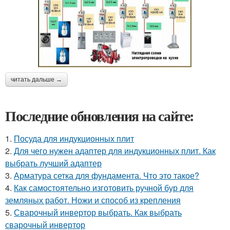
читать дальше →
Последние обновления на сайте:
1.
Посуда для индукционных плит
2.
Для чего нужен адаптер для индукционных плит. Как
выбрать лучший адаптер
3.
Арматура сетка для фундамента. Что это такое?
4.
Как самостоятельно изготовить ручной бур для
земляных работ. Ножи и способ из крепления
5.
Сварочный инвертор выбрать. Как выбрать
сварочный инвертор