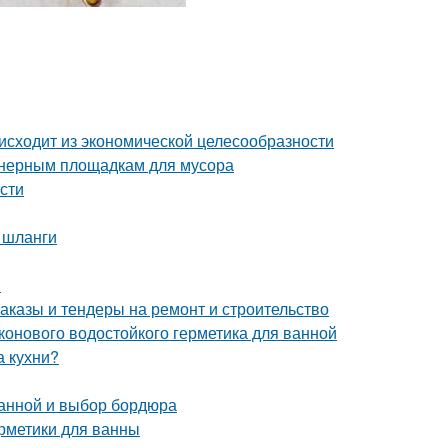
исходит из экономической целесообразности
йнерным площадкам для мусора
сти
 шланги
я
аказы и тендеры на ремонт и строительство
конового водостойкого герметика для ванной
а кухни?
ванной и выбор бордюра
рметики для ванны