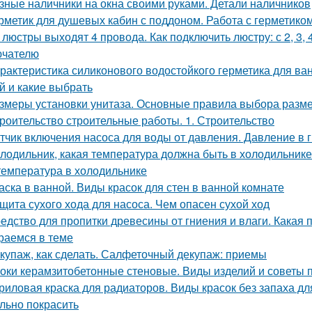
зные наличники на окна своими руками. Детали наличников
рметик для душевых кабин с поддоном. Работа с герметико
 люстры выходят 4 провода. Как подключить люстру: с 2, 3
ючателю
рактеристика силиконового водостойкого герметика для ва
й и какие выбрать
змеры установки унитаза. Основные правила выбора разме
роительство строительные работы. 1. Строительство
тчик включения насоса для воды от давления. Давление в 
лодильник, какая температура должна быть в холодильнике.
температура в холодильнике
аска в ванной. Виды красок для стен в ванной комнате
щита сухого хода для насоса. Чем опасен сухой ход
едство для пропитки древесины от гниения и влаги. Какая 
раемся в теме
купаж, как сделать. Салфеточный декупаж: приемы
оки керамзитобетонные стеновые. Виды изделий и советы 
риловая краска для радиаторов. Виды красок без запаха дл
льно покрасить