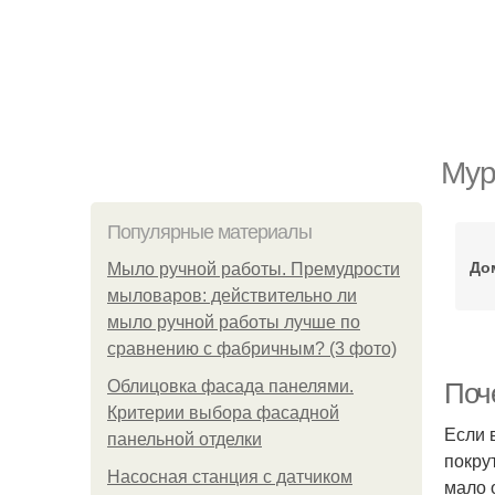
Мур
Популярные материалы
До
Мыло ручной работы. Премудрости
мыловаров: действительно ли
мыло ручной работы лучше по
сравнению с фабричным? (3 фото)
Облицовка фасада панелями.
Поч
Критерии выбора фасадной
Если 
панельной отделки
покру
Насосная станция с датчиком
мало 