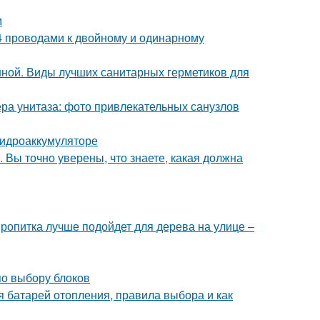
м
, 4 проводами к двойному и одинарному
нной. Виды лучших санитарных герметиков для
ра унитаза: фото привлекательных санузлов
гидроаккумуляторе
 Вы точно уверены, что знаете, какая должна
пропитка лучше подойдет для дерева на улице –
по выбору блоков
я батарей отопления, правила выбора и как