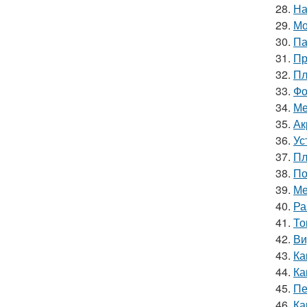
28.
На
29.
Мо
30.
Па
31.
Пр
32.
Пл
33.
Фо
34.
Ме
35.
Ак
36.
Ус
37.
Пл
38.
По
39.
Ме
40.
Ра
41.
То
42.
Ви
43.
Ка
44.
Ка
45.
Пе
46.
Ка