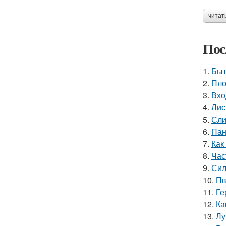
читат
Пос
1.
Быт
2.
Пло
3.
Вхо
4.
Лис
5.
Сли
6.
Пан
7.
Как
8.
Час
9.
Сил
10.
Пв
11.
Ге
12.
Ка
13.
Лу