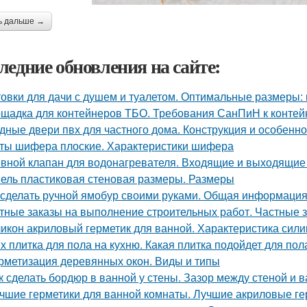
ь дальше →
ледние обновления на сайте:
овки для дачи с душем и туалетом. Оптимальные размеры: 
щадка для контейнеров ТБО. Требования СанПиН к конте
дные двери пвх для частного дома. Конструкция и особенно
ты шифера плоские. Характеристики шифера
вной клапан для водонагревателя. Входящие и выходящие
ель пластиковая стеновая размеры. Размеры
 сделать ручной ямобур своими руками. Общая информаци
тные заказы на выполнение строительных работ. Частные з
икон акриловый герметик для ванной. Характеристика сили
х плитка для пола на кухню. Какая плитка подойдет для пол
рметизация деревянных окон. Виды и типы
к сделать бордюр в ванной у стены. Зазор между стеной и 
чшие герметики для ванной комнаты. Лучшие акриловые ге