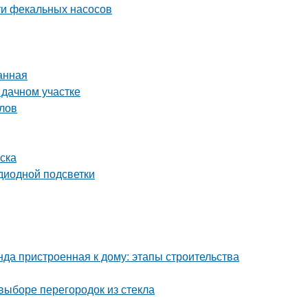
ти фекальных насосов
анная
 дачном участке
лов
ска
диодной подсветки
нда пристроенная к дому: этапы строительства
выборе перегородок из стекла