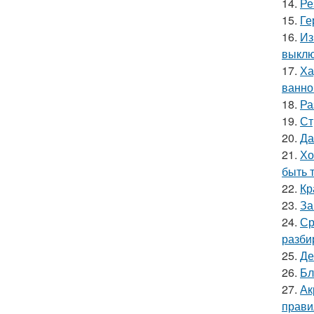
14.
Ре
15.
Ге
16.
Из
выкл
17.
Ха
ванно
18.
Ра
19.
Ст
20.
Да
21.
Хо
быть 
22.
Кр
23.
За
24.
Ср
разби
25.
Де
26.
Бл
27.
Ак
прави