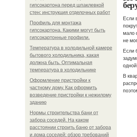
бер
гипсокартона перед шпаклевкой
стен: инструкция отделочных работ
Если 
Профиль для монтажа
покру
гипсокартона. Какими могут быть
мало 
гипсокартонные профили.
не мо
Температура в холодильной камере
Если 
бытового холодильника, какая
задум
должна быть. Оптимальная
одной
температура в холодильнике
В ква
Оформление пристройки к
распр
частному дому. Как оформить
поэто
возведение пристройки к нежилому
зданию
Нормы строительства бани от
забора соседей. На каком
расстоянии строить баню от забора
и дома соседей: обзор требований