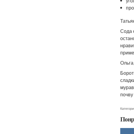
уго
про
Татья
Сода 
остан
нрави
приме
Ольга,
Борот
сладк
мурав
почву
Категори
Понр