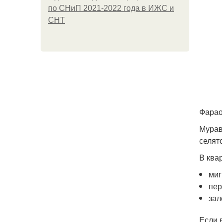
по СНиП 2021-2022 года в ИЖС и
СНТ
Фарао
Мурав
селят
В ква
миг
пер
зал
Если 