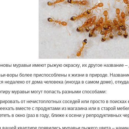
новы муравьи имеют рыжую окраску, их другое название 
ьи-воры более приспособлены к жизни в природе. Название
ся недалеко от дома человека (иногда в самом доме), откуд
ртиру муравьи могут попасть разными способами:
рировать от нечистоплотных соседей или просто в поисках 
еехать вместе с продуктами из магазина или в старой мебе
ететь в окно (раз в году, ближе к осени у репродуктивных 
в вашей квартире появились муравьи рыжего цвета – начин