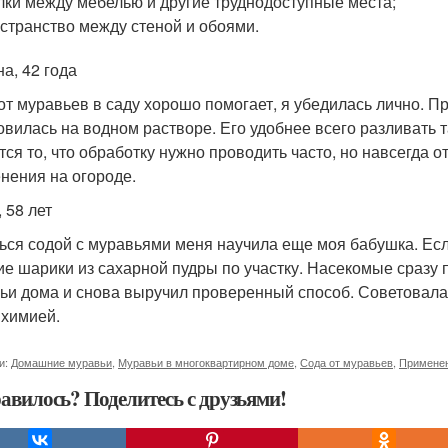
лки между мебелью и другие труднодоступные места;
странство между стеной и обоями.
на, 42 года
от муравьев в саду хорошо помогает, я убедилась лично. 
овилась на водном растворе. Его удобнее всего разливать 
тся то, что обработку нужно проводить часто, но навсегда о
нения на огороде.
 58 лет
ься содой с муравьями меня научила еще моя бабушка. Есл
ие шарики из сахарной пудры по участку. Насекомые сразу
ьи дома и снова выручил проверенный способ. Советовала 
 химией.
и:
Домашние муравьи
,
Муравьи в многоквартирном доме
,
Сода от муравьев
,
Применен
авилось? Поделитесь с друзьями!