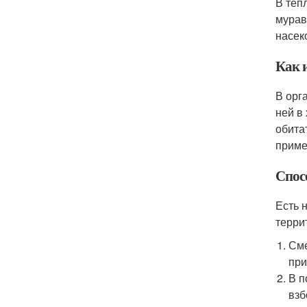
В теп
мурав
насек
Как 
В орг
ней в
обита
приме
Спос
Есть 
терри
Сме
при
В п
взб