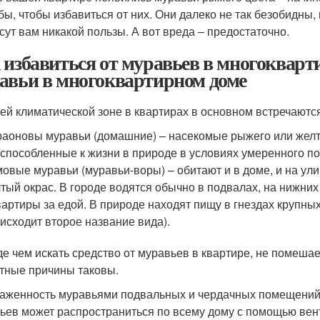
бы, чтобы избавиться от них. Они далеко не так безобидны, 
сут вам никакой пользы. А вот вреда – предостаточно.
 избавиться от муравьев в многокварт
авьи в многоквартирном доме
ей климатической зоне в квартирах в основном встречаютс
аоновы муравьи (домашние) – насекомые рыжего или желто
способленные к жизни в природе в условиях умеренного по
овые муравьи (муравьи-воры) – обитают и в доме, и на ул
тый окрас. В городе водятся обычно в подвалах, на нижних
вартиры за едой. В природе находят пищу в гнездах крупных
исходит второе название вида).
е чем искать средство от муравьев в квартире, не помешает
тные причины таковы.
раженность муравьями подвальных и чердачных помещений,
ьев может распространиться по всему дому с помощью вен