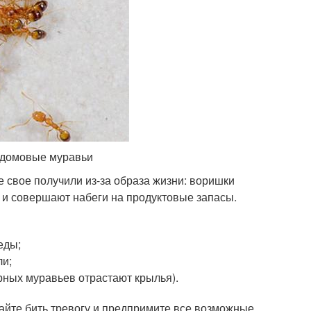
– домовые муравьи
 свое получили из-за образа жизни: воришки
а и совершают набеги на продуктовые запасы.
еды;
ли;
черных муравьев отрастают крылья).
айте бить тревогу и предпримите все возможные