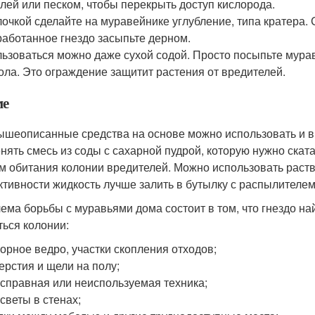
лей или песком, чтобы перекрыть доступ кислорода.
очкой сделайте на муравейнике углубление, типа кратера. 
аботанное гнездо засыпьте дерном.
ьзоваться можно даже сухой содой. Просто посыпьте мурав
ола. Это ограждение защитит растения от вредителей.
ме
ышеописанные средства на основе можно использовать и 
нять смесь из соды с сахарной пудрой, которую нужно скат
м обитания колонии вредителей. Можно использовать раство
тивности жидкость лучше залить в бутылку с распылителем
ема борьбы с муравьями дома состоит в том, что гнездо на
ться колонии:
орное ведро, участки скопления отходов;
ерстия и щели на полу;
справная или неиспользуемая техника;
светы в стенах;