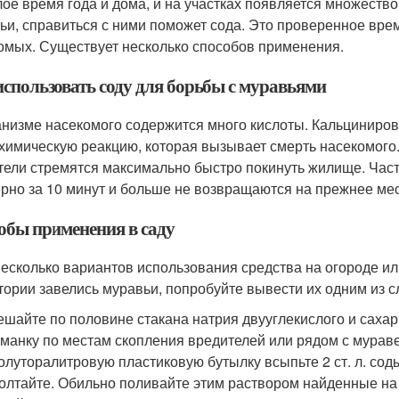
лое время года и дома, и на участках появляется множество 
ьи, справиться с ними поможет сода. Это проверенное вр
омых. Существует несколько способов применения.
использовать соду для борьбы с муравьями
анизме насекомого содержится много кислоты. Кальцинирова
 химическую реакцию, которая вызывает смерть насекомого
тели стремятся максимально быстро покинуть жилище. Част
рно за 10 минут и больше не возвращаются на прежнее мес
обы применения в саду
несколько вариантов использования средства на огороде ил
тории завелись муравьи, попробуйте вывести их одним из 
шайте по половине стакана натрия двууглекислого и сахарн
манку по местам скопления вредителей или рядом с мурав
олуторалитровую пластиковую бутылку всыпьте 2 ст. л. сод
олтайте. Обильно поливайте этим раствором найденные на