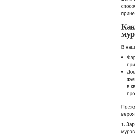
спосо
прине
Как
мур
В наш
Фар
при
Дом
жел
в к
про
Прежд
вероя
1. За
мурав