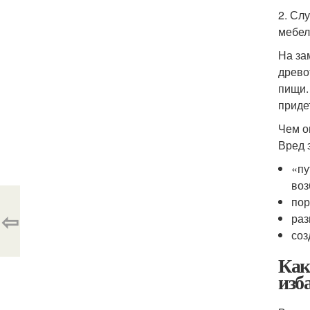
2. Сл
мебел
На за
древо
пищи.
приде
Чем о
Вред 
«пу
воз
пор
⇦
раз
соз
Как
изб