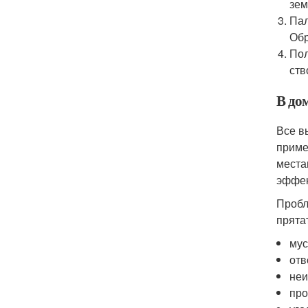
зем
Пал
Обр
Пол
ств
В до
Все в
приме
места
эффек
Пробл
прята
мус
отв
неи
про