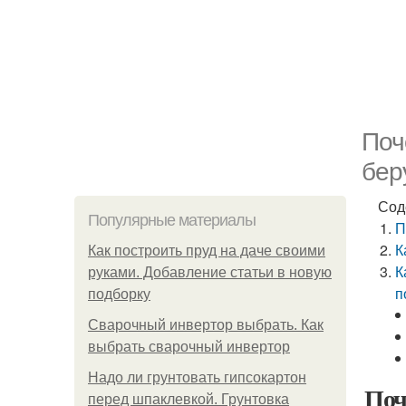
Поч
бер
Сод
Популярные материалы
П
К
Как построить пруд на даче своими
К
руками. Добавление статьи в новую
п
подборку
Сварочный инвертор выбрать. Как
выбрать сварочный инвертор
Надо ли грунтовать гипсокартон
Поч
перед шпаклевкой. Грунтовка