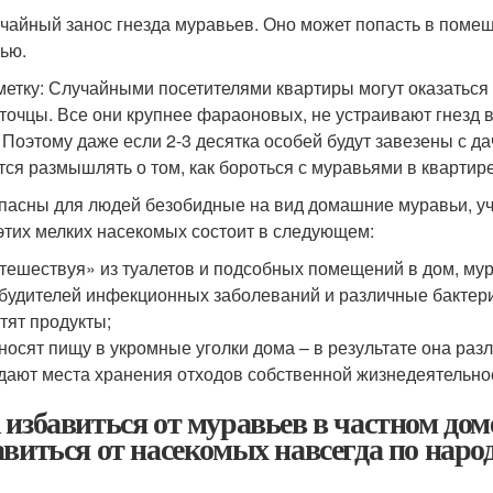
учайный занос гнезда муравьев. Оно может попасть в помещ
ью.
метку: Случайными посетителями квартиры могут оказаться
точцы. Все они крупнее фараоновых, не устраивают гнезд в
 Поэтому даже если 2-3 десятка особей будут завезены с д
тся размышлять о том, как бороться с муравьями в квартире:
пасны для людей безобидные на вид домашние муравьи, уч
этих мелких насекомых состоит в следующем:
тешествуя» из туалетов и подсобных помещений в дом, мур
будителей инфекционных заболеваний и различные бактер
тят продукты;
носят пищу в укромные уголки дома – в результате она разл
дают места хранения отходов собственной жизнедеятельно
 избавиться от муравьев в частном доме
авиться от насекомых навсегда по нар