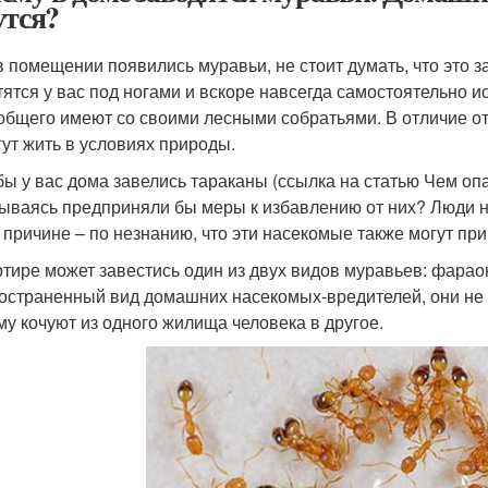
утся?
в помещении появились муравьи, не стоит думать, что это 
тятся у вас под ногами и вскоре навсегда самостоятельно 
общего имеют со своими лесными собратьями. В отличие от
гут жить в условиях природы.
бы у вас дома завелись тараканы (ссылка на статью Чем опа
ываясь предприняли бы меры к избавлению от них? Люди н
 причине – по незнанию, что эти насекомые также могут пр
ртире может завестись один из двух видов муравьев: фара
остраненный вид домашних насекомых-вредителей, они не 
му кочуют из одного жилища человека в другое.