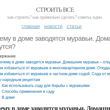
СТРОИТЬ ВСЕ
как строить? как правильно сделать? советы, идеи.
главная
новости
статьи
ему в доме заводятся муравьи. Дом
утся?
ержание
очему в доме заводятся муравьи. Домашние муравьи – отку
ак избавиться от муравьев в многоквартирном доме. Откуд
ак избавиться от муравьев в частном доме содой. Сода от м
о народным рецептам
Как использовать соду для борьбы с муравьями
Способы применения в саду
В доме
ему в доме заводятся муравьи. Домашн