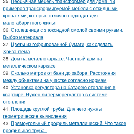
35.
Необычная мебель трансформер для дома. 18
примеров трансформируемой мебели с откидными
кроватями, которые отлично подходят для
малогабаритного жилья
36.
Столешница с эпоксидной смолой своими руками.
Выбор материала
37.
Цветы из гофрированной бумаги, как сделать.
Хризантема
38.
Дом на металлокаркасе. Частный дом на
металлическом каркасе
39.
Сколько метров от бани до забора. Расстояния
между объектами на участке согласно нормам
40.
Установка регулятора на батарею отопления в
квартире. Нужен ли терморегулятор в системе
отопления
41.
Площадь круглой трубы. Для чего нужны
геометрические вычисления
42.
Прямоугольный профиль металлический. Что такое
профильная труба