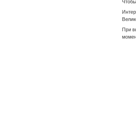
Чтобы
Интер
Велик
При в
момен