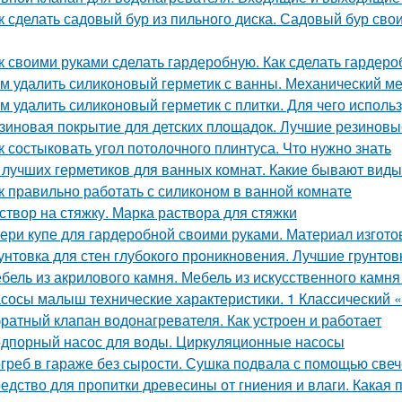
к сделать садовый бур из пильного диска. Садовый бур сво
к своими руками сделать гардеробную. Как сделать гардер
м удалить силиконовый герметик с ванны. Механический м
м удалить силиконовый герметик с плитки. Для чего использ
зиновая покрытие для детских площадок. Лучшие резиновые
к состыковать угол потолочного плинтуса. Что нужно знать
 лучших герметиков для ванных комнат. Какие бывают виды
к правильно работать с силиконом в ванной комнате
створ на стяжку. Марка раствора для стяжки
ери купе для гардеробной своими руками. Материал изгот
унтовка для стен глубокого проникновения. Лучшие грунтов
бель из акрилового камня. Мебель из искусственного камн
сосы малыш технические характеристики. 1 Классический
ратный клапан водонагревателя. Как устроен и работает
дпорный насос для воды. Циркуляционные насосы
греб в гараже без сырости. Сушка подвала с помощью свеч
едство для пропитки древесины от гниения и влаги. Какая 