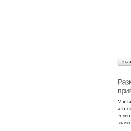
читат
Раз
при
Многи
изгот
если 
значи