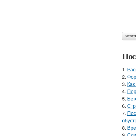
читат
Пос
1.
Рас
2.
Фор
3.
Как
4.
Пер
5.
Бет
6.
Стр
7.
Пос
обуст
8.
Вре
9.
Сли