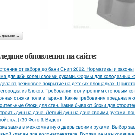
ь дальше →
ледние обновления на сайте:
стояние от забора до бани Снип 2022. Нормативы и законы
ма для жби колец своими руками. Формы для колодезных к
 делают резиновое покрытие на детских площадках. Пригот
егородка из блоков. Требования к внутренним стеновым ко
онная стяжка пола в гараже. Какие требования предъявляю
оительные блоки для стен. Какие бывают блоки для строите
троить душ на даче. Летний душ на даче своими руками: по
ройства | (30 Фото & Видео)
зка замка в межкомнатную дверь своими руками. Выбор за
вной клапан для водонагревателя. Входящие и выходящие