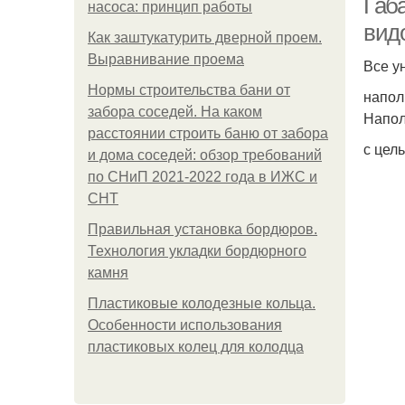
Габ
насоса: принцип работы
вид
Как заштукатурить дверной проем.
Выравнивание проема
Все у
Нормы строительства бани от
напол
забора соседей. На каком
Напол
расстоянии строить баню от забора
с цел
и дома соседей: обзор требований
по СНиП 2021-2022 года в ИЖС и
СНТ
Правильная установка бордюров.
Технология укладки бордюрного
камня
Пластиковые колодезные кольца.
Особенности использования
пластиковых колец для колодца