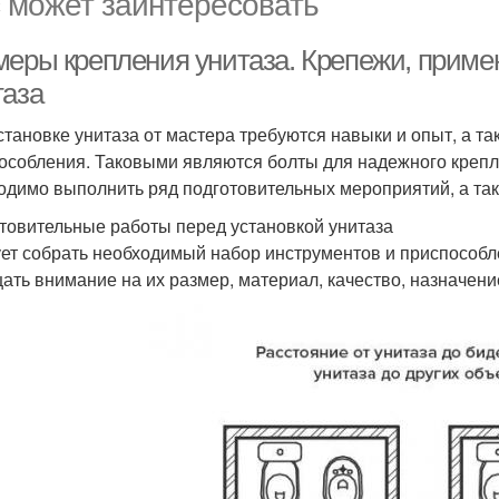
 может заинтересовать
меры крепления унитаза. Крепежи, приме
таза
становке унитаза от мастера требуются навыки и опыт, а т
особления. Таковыми являются болты для надежного крепле
одимо выполнить ряд подготовительных мероприятий, а та
товительные работы перед установкой унитаза
ет собрать необходимый набор инструментов и приспособ
ать внимание на их размер, материал, качество, назначение