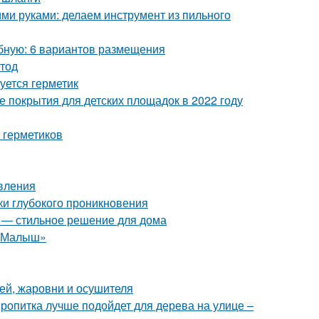
ими руками: делаем инструмент из пильного
обную: 6 вариантов размещения
етод
уется герметик
 покрытия для детских площадок в 2022 году
 герметиков
овления
ки глубокого проникновения
я — стильное решение для дома
 «Малыш»
ей, жаровни и осушителя
пропитка лучше подойдет для дерева на улице –