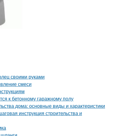
олец своими руками
овление смеси
нструкциям
тся к бетонному гаражному полу
льства дома: основные виды и характеристики
шаговая инструкция строительства и
мка
 шланги