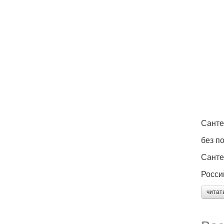
Санте
без п
Санте
Росси
читат