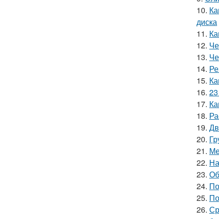
10.
Ка
диска
11.
Ка
12.
Че
13.
Че
14.
Ре
15.
Ка
16.
23
17.
Ка
18.
Ра
19.
Дв
20.
Гр
21.
Ме
22.
На
23.
Об
24.
По
25.
По
26.
Ср