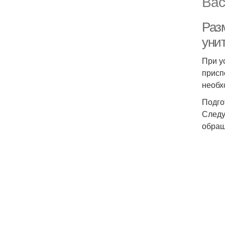
Вас
Раз
уни
При у
присп
необх
Подго
Следу
обращ