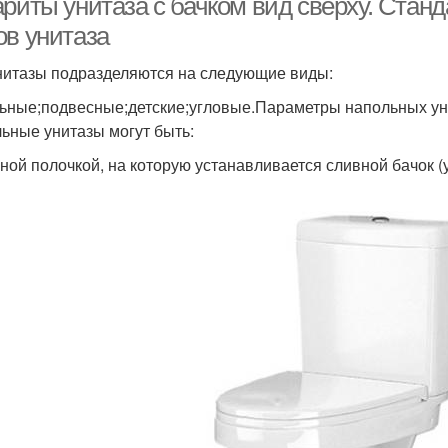
ариты унитаза с бачком вид сверху. Ста
ов унитаза
нитазы подразделяются на следующие виды:
ьные;подвесные;детские;угловые.Параметры напольных ун
ьные унитазы могут быть:
ьной полочкой, на которую устанавливается сливной бачок (у