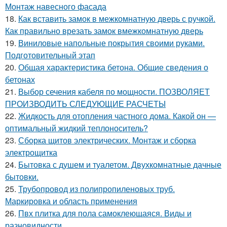
Монтаж навесного фасада
18.
Как вставить замок в межкомнатную дверь с ручкой.
Как правильно врезать замок вмежкомнатную дверь
19.
Виниловые напольные покрытия своими руками.
Подготовительный этап
20.
Общая характеристика бетона. Общие сведения о
бетонах
21.
Выбор сечения кабеля по мощности. ПОЗВОЛЯЕТ
ПРОИЗВОДИТЬ СЛЕДУЮЩИЕ РАСЧЕТЫ
22.
Жидкость для отопления частного дома. Какой он —
оптимальный жидкий теплоноситель?
23.
Сборка щитов электрических. Монтаж и сборка
электрощитка
24.
Бытовка с душем и туалетом. Двухкомнатные дачные
бытовки.
25.
Трубопровод из полипропиленовых труб.
Маркировка и область применения
26.
Пвх плитка для пола самоклеющаяся. Виды и
разновидности