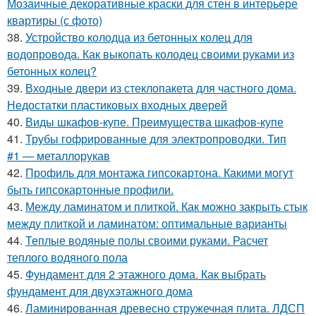
Мозаичные декоративные краски для стен в интерьере
квартиры (с фото)
38.
Устройство колодца из бетонных колец для
водопровода. Как выкопать колодец своими руками из
бетонных колец?
39.
Входные двери из стеклопакета для частного дома.
Недостатки пластиковых входных дверей
40.
Виды шкафов-купе. Преимущества шкафов-купе
41.
Трубы гофрированные для электропроводки. Тип
#1 — металлорукав
42.
Профиль для монтажа гипсокартона. Какими могут
быть гипсокартонные профили.
43.
Между ламинатом и плиткой. Как можно закрыть стык
между плиткой и ламинатом: оптимальные варианты
44.
Теплые водяные полы своими руками. Расчет
теплого водяного пола
45.
Фундамент для 2 этажного дома. Как выбрать
фундамент для двухэтажного дома
46.
Ламинированная древесно стружечная плита. ЛДСП