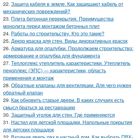
22.
Защита кабеля в земле. Как защищают кабель от
механических повреждений?
23.
Плита бетонная перекрытия. Преимущества
монолита перед монтажом бетонных плит
24.
Работы по строительству. Кто это такие?
25.
Декор краска для стен. Виды декоративных красок
26.
Арматура для опалубки. Продолжаем строительство:
армирование и опалубка для фундамента
27.
Теплоплекс утеплитель характеристики. Утеплитель
пеноплекс (ЭПС) — характеристики, область
применения и монтаж
28.
Обратные клапаны для вентиляции. Для чего нужен
обратный клапан
29.
Как обновить старые двери. В каких случаях есть
смысл браться за реставрацию
30.
Защитный уголок для стен. Где применяются
31.
Настил для детской площадки. Напольные покрытия
для детских площадок
32.
Входная дверь пвх в частный дом. Как выбрать ПВХ-