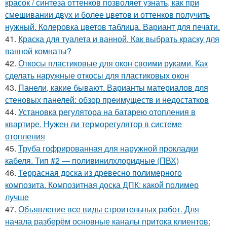
красок / синтеза оттенков позволяет узнать, как при
смешивании двух и более цветов и оттенков получить
нужный. Колеровка цветов таблица. Вариант для печати.
41.
Краска для туалета и ванной. Как выбрать краску для
ванной комнаты?
42.
Откосы пластиковые для окон своими руками. Как
сделать наружные откосы для пластиковых окон
43.
Панели, какие бывают. Варианты материалов для
стеновых панелей: обзор преимуществ и недостатков
44.
Установка регулятора на батарею отопления в
квартире. Нужен ли терморегулятор в системе
отопления
45.
Труба гофрированная для наружной прокладки
кабеля. Тип #2 — поливинилхлоридные (ПВХ)
46.
Террасная доска из древесно полимерного
композита. Композитная доска ДПК: какой полимер
лучше
47.
Объявление все виды строительных работ. Для
начала разберём основные каналы притока клиентов: