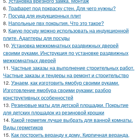
5.
Установка врезного замка. Монтаж
6.
Трафарет под покраску стен. Для чего нужны?
7.
Посуда для индукционных плит
8.
Напольные пвх покрытия. Что это такое?
9.
Какую посуду можно использовать на индукционной
плите. Адаптеры для посуды
10.
Установка межкомнатных раздвижных дверей
своими руками. Инструкция по установке раздвижных
межкомнатных дверей
11.
Частные заказы на выполнение строительных работ.
Частные заказы и тендеры на ремонт и строительство
12.
Узнаем, как изготовить ямобур своими руками.
Изготовление ямобура своими руками: разбор
конструктивных особенностей
13.
Резиновые маты для детской площадки. Покрытие
для детских площадок из резиновой крошки
14.
Какой герметик лучше выбрать для ванной комнаты.
Виды герметиков
15.
Как построить веранду к дому. Кирпичная веранда,