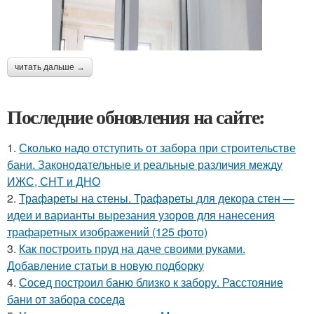
читать дальше →
Последние обновления на сайте:
1.
Сколько надо отступить от забора при строительстве
бани. Законодательные и реальные различия между
ИЖС, СНТ и ДНО
2.
Трафареты на стены. Трафареты для декора стен —
идеи и варианты вырезания узоров для нанесения
трафаретных изображений (125 фото)
3.
Как построить пруд на даче своими руками.
Добавление статьи в новую подборку
4.
Сосед построил баню близко к забору. Расстояние
бани от забора соседа