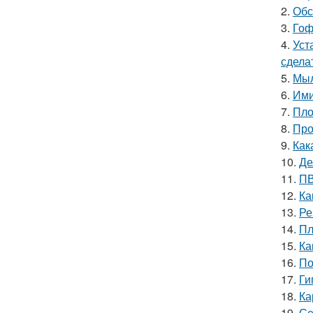
2.
Обс
3.
Гоф
4.
Уст
сдела
5.
Мыл
6.
Ими
7.
Пло
8.
Про
9.
Как
10.
Де
11.
ПВ
12.
Ка
13.
Ре
14.
Пл
15.
Ка
16.
По
17.
Ги
18.
Ка
19.
Се