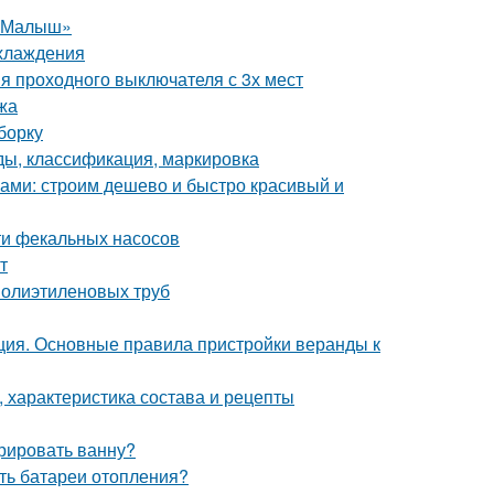
 «Малыш»
охлаждения
я проходного выключателя с 3х мест
жа
борку
ды, классификация, маркировка
ками: строим дешево и быстро красивый и
ти фекальных насосов
т
полиэтиленовых труб
ция. Основные правила пристройки веранды к
 характеристика состава и рецепты
рировать ванну?
ить батареи отопления?