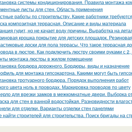
тановка системы кондиционирования. Правила монтажа ко
ментные листы для стен. Область применения
стные работы по строительству. Какие работники требуютс
ска композитная террасная. Описание и виды материала
анция гудит, но не качает воду причины. Выработка на дет
зиновая крошка покрытие для детских площадок. Резинова
астиковые доски для пола террасы. Что такое террасная до
овода в люстре. Как подключить люстру своими руками с 2,
нты монтажа люстры в жилом помещении
тановка бордюра дорожного. Бордюры, виды и назначение
офиль для монтажа гипсокартона. Какими могут быть гипс
тановка тротуарного бордюра. Порядок выполнения работ
кого цвета ноль в проводах. Маркировка проводов по цвету
ерло для врезки замков в межкомнатные двери. Выборка от
аска для стен в ванной водостойкая. Разновидности влагос
нели для отделки. Варианты отделки стен панелями
е найти строителей для строительства. Поиск бригады на с