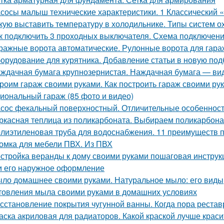
сосы малыш технические характеристики. 1 Классический
кую выставить температуру в холодильнике. Типы систем 
к подключить 3 проходных выключателя. Схема подключени
ражные ворота автоматические. Рулонные ворота для гара
орудование для курятника. Добавление статьи в новую под
ждачная бумага крупнозернистая. Наждачная бумага — ви
роим гараж своими руками. Как построить гараж своими ру
иональный гараж (85 фото и видео)
сос фекальный поверхностный. Отличительные особеннос
ркасная теплица из поликарбоната. Выбираем поликарбона
лиэтиленовая труба для водоснабжения. 11 преимуществ 
омка для мебели ПВХ. Из ПВХ
стройка веранды к дому своими руками пошаговая инструк
и его наружное оформление
ло домашнее своими руками. Натуральное мыло: его виды,
товления мыла своими руками в домашних условиях
сстановление покрытия чугунной ванны. Когда пора рестав
аска акриловая для радиаторов. Какой краской лучше крас