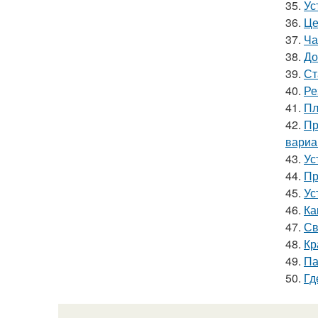
35.
Ус
36.
Це
37.
Ча
38.
До
39.
Ст
40.
Ре
41.
Пл
42.
Пр
вариа
43.
Ус
44.
Пр
45.
Ус
46.
Ка
47.
Св
48.
Кр
49.
Па
50.
Гд