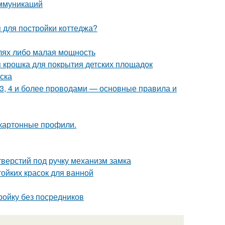
ммуникаций
я для постройки коттеджа?
алях либо малая мощность
я крошка для покрытия детских площадок
ска
 3, 4 и более проводами — основные правила и
окартонные профили.
верстий под ручку механизм замка
тойких красок для ванной
тройку без посредников