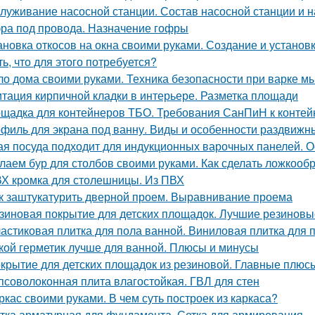
луживание насосной станции. Состав насосной станции и н
ра под провода. Назначение гофры
ановка откосов на окна своими руками. Создание и установка
ть, что для этого потребуется?
о дома своими руками. Техника безопасности при варке м
тация кирпичной кладки в интерьере. Разметка площади
щадка для контейнеров ТБО. Требования СанПиН к конте
филь для экрана под ванну. Виды и особенности раздвижн
ая посуда подходит для индукционных варочных панелей. 
лаем бур для столбов своими руками. Как сделать ложкооб
Х кромка для столешницы. Из ПВХ
к заштукатурить дверной проем. Выравнивание проема
зиновая покрытие для детских площадок. Лучшие резиновые
астиковая плитка для пола ванной. Виниловая плитка для 
кой герметик лучше для ванной. Плюсы и минусы
крытие для детских площадок из резиновой. Главные плюс
псоволоконная плита влагостойкая. ГВЛ для стен
ркас своими руками. В чем суть построек из каркаса?
тка арматурная для фундамента. Сетка для армирования