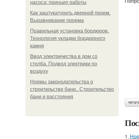
Попро
насоса: принцип работы
Как заштукатурить дверной проем.
Выравнивание проема
Правильная установка бордюров.
Технология укладки бордюрного
камня
Ввод электричества в дом со
столба. Подвод электрики по
воздуху
Нормы законодательства о
строительстве бани.. Строительство
бани и расстояния
читат
Пос
1.
Нор