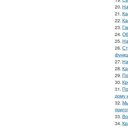
20.
На
21.
Ка
22.
Ка
23.
Га
24.
Об
25.
На
26.
Ст
функц
27.
На
28.
Ка
29.
По
30.
Кр
31.
По
дому 
32.
Мы
приго
33.
Во
34.
Кр