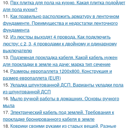
10.
Пвх плитка для пола на кухню. Какая плитка подойдет
для пола кухни?
11.
Как правильно расположить арматуру в ленточном
фундаменте. Преимущества и недостатки ленточного
фундамента
12.
Из люстры выходят 4 провода. Как подключить
люстру: с 2, 3, 4 проводами к двойному и одинарному
выключателю
13.
Подземная прокладка кабеля. Какой кабель нужен
для прокладки в земле на даче: марка тип сечение
14.
Размеры европаллета 1200х800. Конструкция и
размер европаллета (EUR)
15.
Укладка шпунтованной ДСП. Варианты укладки пола
из шпунтованной ДСП
16.
Мыло ручной работы в домашних. Основы ручного
мыла
17.
Электрический кабель под землей. Требования к
прокладке бронированного кабеля в земле
18.
Коврики своими руками из старых вещей. Разные