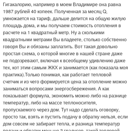
Гигакалорию, например в моем Владимире она равна
1987 рублей 40 копеек. Полученная за месяц Q,
умножается на тариф, дальше делится на общую жилую
площадь дома, и мы получаем стоимость отопления в
расчете на 1 квадратный метр. Ну а сколькими
квадратными метрами Вы владеете, столько собственно
говоря Вы и обязаны заплатить. Вот такая довольно
простая схема, о которой многие в нашей стране даже
не подозревают, включая к всеобщему удивлению даже
тех, кот этим самым ЖКХ и занимается (как показала моя
практика).Только понимая, как работает тепловой
счетчик и из чего формируется цена за отопление можно
заниматься вопросами энергосбережения. А как
показывает формула, экономить можно либо на разнице
температур, либо на массе теплоносителя,
пропускаемого через дом. Тут надо сделать оговорку,
просто так, взять и пустить подачу в обратку нельзя, если
дом совсем не забирает тепла, и разница температур
подачи и обратки меньше 3 градусов, такой тепловой