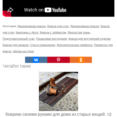
Категории:
Декоративная краска
,
Краска для стен
,
Декоративные краски
,
Краски
для стен
,
Квартиры с фото
,
Краска с эффектом
,
Ворсистая ткань
,
Подготовительный этап
,
Пошаговая инструкция
,
Краска для внутренней отделки
,
Краски для окраски
,
Стен в помещении
,
Дополнительные эффекты
,
Пигменты для
красок
,
Шелка на стене
Читайте также
Коврики своими руками для дома из старых вещей. 12