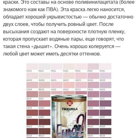
краски. Это составы на основе поливинилацетата (более
Текстурная краска
Масляная краска
знакомого нам как ПВА). Эта краска легко наносится,
обладает хорошей укрывистостью — обычно достаточно
двух слоев, чтобы получить ровный цвет. После
высыхания создают на поверхности плотную пленку,
которая пропускает водяные пары, еще говорят, что
Алкидная краска
Силикатная краска
такая стена «дышит». Очень хорошо колеруется —
любой цвет может иметь десятки оттенков.
Поливинилацетатнная
Краски для окраски
краска
Краска с бархатным
Декор для стен
эффектом