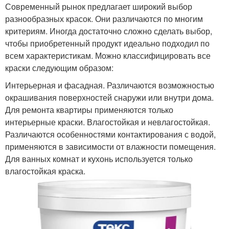
Современный рынок предлагает широкий выбор
разнообразных красок. Они различаются по многим
критериям. Иногда достаточно сложно сделать выбор,
чтобы приобретенный продукт идеально подходил по
Масляные краски
Алкидные краски
всем характеристикам. Можно классифицировать все
краски следующим образом:
Интерьерная и фасадная. Различаются возможностью
Краски на водной
окрашивания поверхностей снаружи или внутри дома.
Декоративная краска
основе
Для ремонта квартиры применяются только
интерьерные краски. Влагостойкая и невлагостойкая.
Различаются особенностями контактирования с водой,
применяются в зависимости от влажности помещения.
Декоративные краски
Фактурная краска
Для ванных комнат и кухонь используется только
влагостойкая краска.
Краска для внутренней
Краска для наружных
отделки
работ