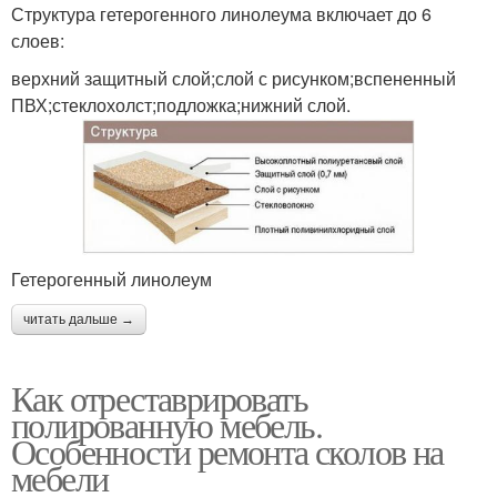
Структура гетерогенного линолеума включает до 6
слоев:
верхний защитный слой;слой с рисунком;вспененный
ПВХ;стеклохолст;подложка;нижний слой.
Гетерогенный линолеум
читать дальше →
Как отреставрировать
полированную мебель.
Особенности ремонта сколов на
мебели