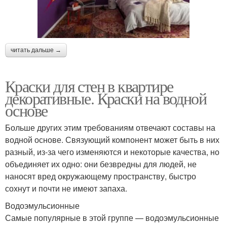
Водоэмульсионная
Латексная краска
краска
читать дальше →
Силиконовая краска
Шёлковые краски
Краски для стен в квартире
декоративные. Краски на водной
основе
Краски для внутренней
Больше других этим требованиям отвечают составы на
Влагостойкие краски
и
водной основе. Связующий компонент может быть в них
разный, из-за чего изменяются и некоторые качества, но
объединяет их одно: они безвредны для людей, не
наносят вред окружающему пространству, быстро
Водно-дисперсионные
Комнаты для стен
сохнут и почти не имеют запаха.
краски
Водоэмульсионные
Самые популярные в этой группе — водоэмульсионные