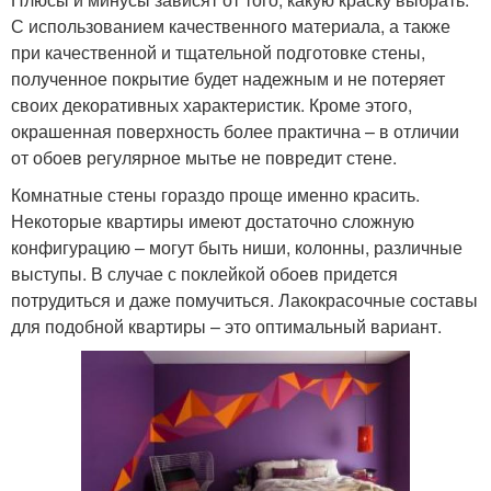
С использованием качественного материала, а также
при качественной и тщательной подготовке стены,
Краска для дерева
Популярные краски
полученное покрытие будет надежным и не потеряет
своих декоративных характеристик. Кроме этого,
окрашенная поверхность более практична – в отличии
от обоев регулярное мытье не повредит стене.
Краска на масляной
Краска для плитки
Комнатные стены гораздо проще именно красить.
основе
Некоторые квартиры имеют достаточно сложную
конфигурацию – могут быть ниши, колонны, различные
выступы. В случае с поклейкой обоев придется
Краска на латексной
Краска на эпоксидной
потрудиться и даже помучиться. Лакокрасочные составы
основе
основе
для подобной квартиры – это оптимальный вариант.
Краска для ванной
Водостойкая краска
комнаты