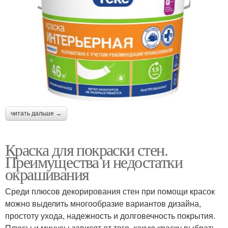
Краски для внутренней
Краски для отделки
отделки
Краска под покраску
Стен в помещении
читать дальше →
Краски для
Краска для покраски стен.
Акриловые краски
оформления
Преимущества и недостатки
окрашивания
Среди плюсов декорирования стен при помощи красок
Краска для потолка
Силиконовые краски
можно выделить многообразие вариантов дизайна,
простоту ухода, надежность и долговечность покрытия.
Плюсы и минусы зависят от того, какую краску выбрать.