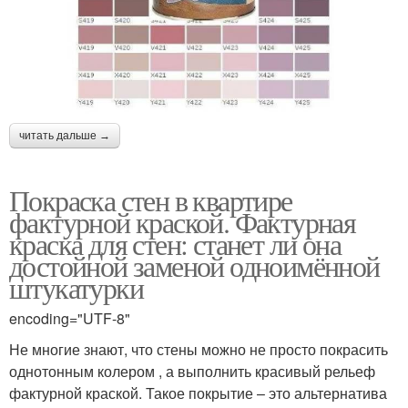
Краска с эффектом
Акрилатная краска
Краска для кухонь
Пигменты для красок
читать дальше →
Покраска стен в квартире
Шелка на стене
фактурной краской. Фактурная
краска для стен: станет ли она
достойной заменой одноимённой
штукатурки
encoding="UTF-8"
Не многие знают, что стены можно не просто покрасить
однотонным колером , а выполнить красивый рельеф
фактурной краской. Такое покрытие – это альтернатива