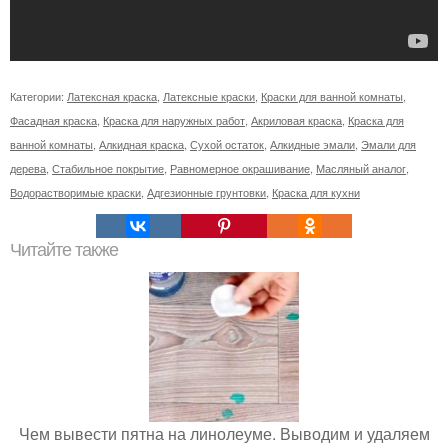
Категории:
Латексная краска
,
Латексные краски
,
Краски для ванной комнаты
,
Фасадная краска
,
Краска для наружных работ
,
Акриловая краска
,
Краска для
ванной комнаты
,
Алкидная краска
,
Сухой остаток
,
Алкидные эмали
,
Эмали для
дерева
,
Стабильное покрытие
,
Равномерное окрашивание
,
Масляный аналог
,
Водорастворимые краски
,
Адгезионные грунтовки
,
Краска для кухни
Читайте также
Чем вывести пятна на линолеуме. Выводим и удаляем