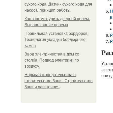
сухого хода. Датчик сухого хода для
насоса: принцип работы
Н
в
Как заштукатурить дверной проем.
Выравнивание проема
Правильная установка бордюров.
Р
Технология укладки бордюрного
Р
камня
Рас
Ввод электричества в дом со
столба. Подвод электрики по
Устан
воздуху
исклю
Нормы законодательства о
они с
строительстве бани.. Строительство
бани и расстояния