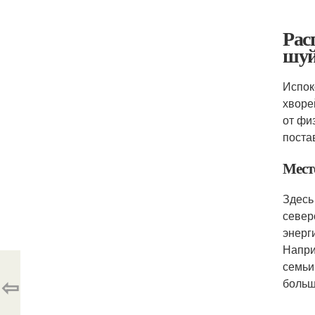
Рас
шу
Испок
хворе
от фи
постав
Мест
Здесь
север
энерг
Напри
семьи
⇦
больш