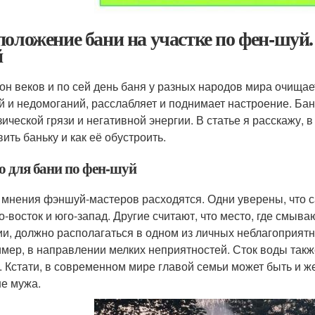
положение бани на участке по фен-шуй.
й
он веков и по сей день баня у разных народов мира очищает 
й и недомоганий, расслабляет и поднимает настроение. Бан
зической грязи и негативной энергии. В статье я расскажу, 
ить баньку и как её обустроить.
о для бани по фен-шуй
 мнения фэншуй-мастеров расходятся. Одни уверены, что 
о-восток и юго-запад. Другие считают, что место, где смыва
ии, должно располагаться в одном из личных неблагоприят
мер, в направлении мелких неприятностей. Сток воды так
. Кстати, в современном мире главой семьи может быть и ж
е мужа.