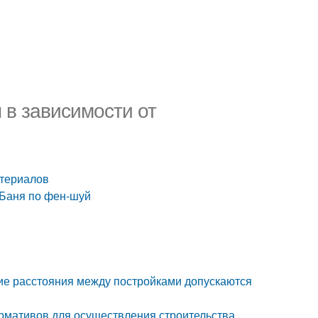
 в зависимости от
атериалов
 Баня по фен-шуй
акие расстояния между постройками допускаются
ормативов для осуществления строительства