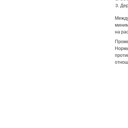
Дер
Между
миним
на ра
Проме
Нормы
проти
отнош