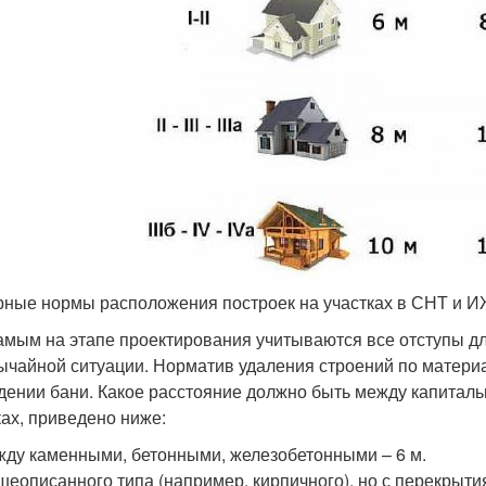
ные нормы расположения построек на участках в СНТ и 
амым на этапе проектирования учитываются все отступы д
ычайной ситуации. Норматив удаления строений по матери
дении бани. Какое расстояние должно быть между капиталь
ках, приведено ниже:
ду каменными, бетонными, железобетонными – 6 м.
еописанного типа (например, кирпичного), но с перекрытия