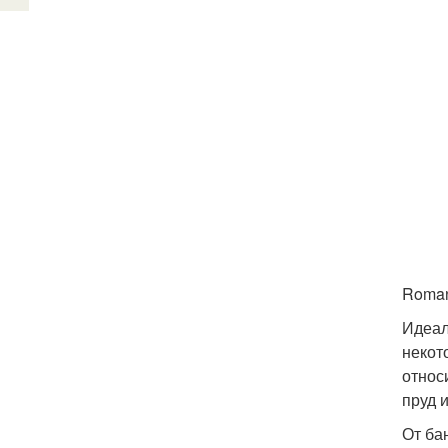
Roman
Идеал
некот
относ
пруд 
От ба