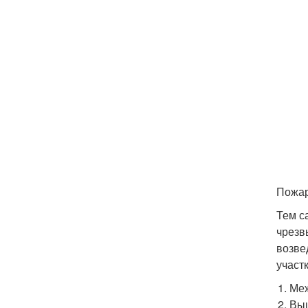
Пожар
Тем с
чрезв
возве
участ
Меж
Выш