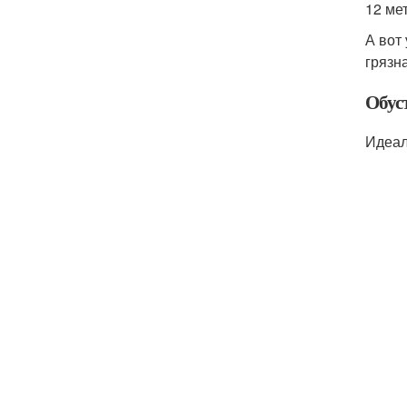
12 ме
А вот
грязн
Обус
Идеал