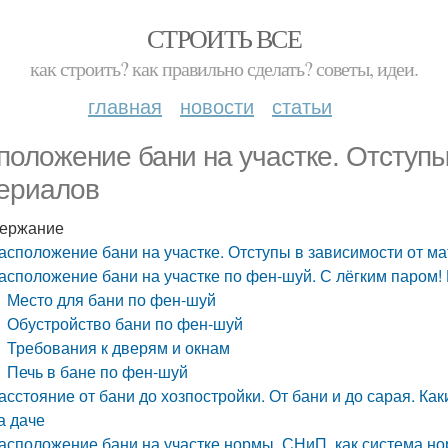
СТРОИТЬ ВСЕ
как строить? как правильно сделать? советы, идеи.
главная
новости
статьи
положение бани на участке. Отступы
ериалов
ержание
асположение бани на участке. Отступы в зависимости от м
асположение бани на участке по фен-шуй. С лёгким паром!
Место для бани по фен-шуй
Обустройство бани по фен-шуй
Требования к дверям и окнам
Печь в бане по фен-шуй
асстояние от бани до хозпостройки. От бани и до сарая. К
а даче
асположение бани на участке нормы. СНиП, как система н