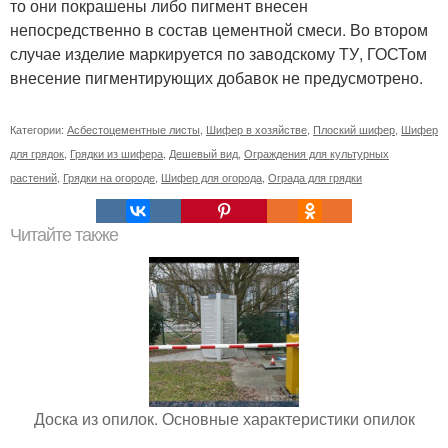
то они покрашены либо пигмент внесен
непосредственно в состав цементной смеси. Во втором
случае изделие маркируется по заводскому ТУ, ГОСТом
внесение пигментирующих добавок не предусмотрено.
Категории:
Асбестоцементные листы
,
Шифер в хозяйстве
,
Плоский шифер
,
Шифер
для грядок
,
Грядки из шифера
,
Дешевый вид
,
Ограждения для культурных
растений
,
Грядки на огороде
,
Шифер для огорода
,
Ограда для грядки
Читайте также
Доска из опилок. Основные характеристики опилок