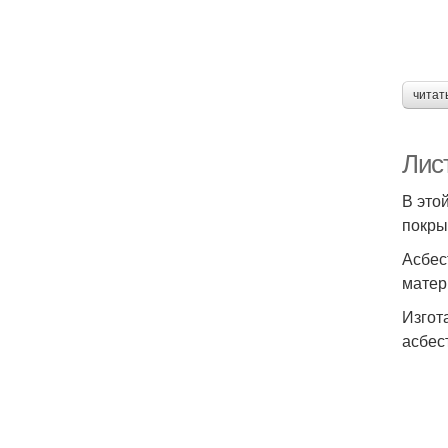
читат
Лис
В это
покры
Асбес
матер
Изгот
асбес