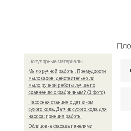
Пло
Популярные материалы
Мыло ручной работы. Премудрости
мыловаров: действительно ли
мыло ручной работы лучше по
сравнению с фабричным? (3 фото)
Насосная станция с датчиком
сухого хода. Датчик сухого хода для
насоса: принцип работы
Облицовка фасада панелями.