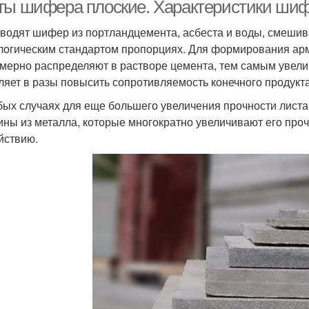
ты шифера плоские. Характеристики ши
водят шифер из портландцемента, асбеста и воды, смешив
логическим стандартом пропорциях. Для формирования ар
мерно распределяют в растворе цемента, тем самым увелич
ляет в разы повысить сопротивляемость конечного продукт
бых случаях для еще большего увеличения прочности листа
ины из металла, которые многократно увеличивают его про
йствию.