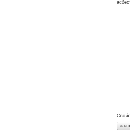
асбес
Свойс
читат