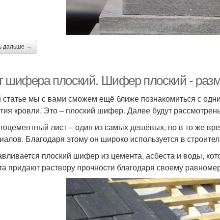
ь дальше →
т шифера плоский. Шифер плоский - раз
й статье мы с вами сможем ещё ближе познакомиться с од
тия кровли. Это – плоский шифер. Далее будут рассмотрены
тоцементный лист – один из самых дешёвых, но в то же вр
иалов. Благодаря этому он широко используется в строител
авливается плоский шифер из цемента, асбеста и воды, ко
та придают раствору прочности благодаря своему равноме