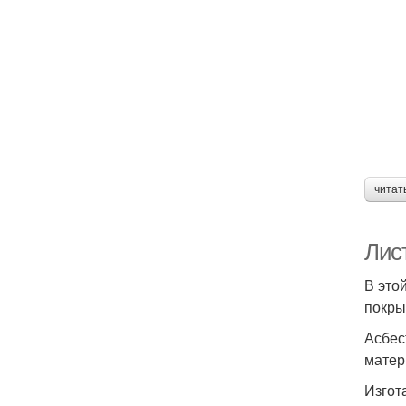
читат
Лис
В это
покры
Асбес
матер
Изгот