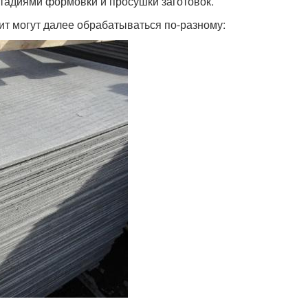
тадиями формовки и просушки заготовок.
т могут далее обрабатываться по-разному: