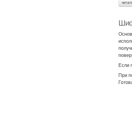
читат
Шиф
Основ
испол
получ
повер
Если 
При п
Готов