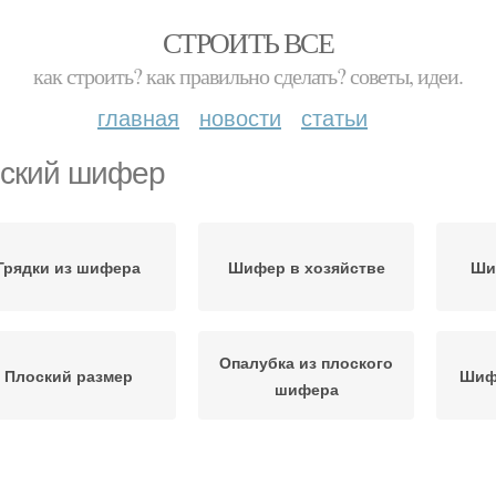
СТРОИТЬ ВСЕ
как строить? как правильно сделать? советы, идеи.
главная
новости
статьи
ский шифер
Грядки из шифера
Шифер в хозяйстве
Ши
Опалубка из плоского
Плоский размер
Шиф
шифера
Листовой шифер
Плоский гост