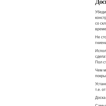
Дос
Убеди
конст
со ск
време
Не ст
гниен
Испол
сдела
Пол с
Чем м
покры
Устан
т.е. о
Доска
Самый