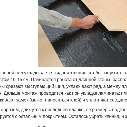
рновой пол укладывается гидроизоляция, чтобы защитить на
стом 10-15 см. Начинается работа от длинной стены, распо
ны срезают выступающий шип, укладывают ряд, а между пл
я. Дальше монтаж проводится как при укладке ламината: пла
кивают замок (может наноситься клей) и уплотняют соедине
 образом, движутся к последней планке, ее размеры подго
руется с остальным покрытием. Осталось убрать клинья, и 