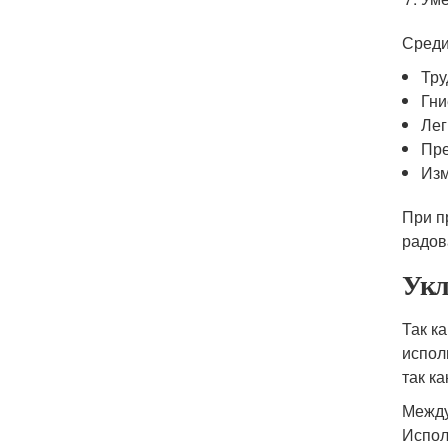
Среди
Тру
Гни
Лег
Пре
Изм
При п
радов
Укл
Так к
испол
так к
Между
Испол