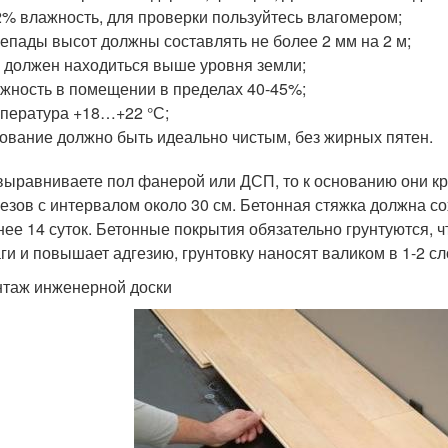
2% влажность, для проверки пользуйтесь влагомером;
епады высот должны составлять не более 2 мм на 2 м;
 должен находиться выше уровня земли;
жность в помещении в пределах 40-45%;
пература +18…+22 °С;
ование должно быть идеально чистым, без жирных пятен.
выравниваете пол фанерой или ДСП, то к основанию они к
езов с интервалом около 30 см. Бетонная стяжка должна с
нее 14 суток. Бетонные покрытия обязательно грунтуются, 
аги и повышает адгезию, грунтовку наносят валиком в 1-2 с
нтаж инженерной доски