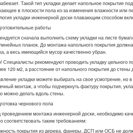
лабевает. Такой тип укладки делает напольное покрытие п
кающее в плоскости пола из-за изменения влажности или п
логия укладки инженерной доски плавающим способом включ
дготовительные работы
ендуется сначала выполнить схему укладки на листе бумаги
линейных планок. До монтажа напольного покрытия должна
ка, а весь имеющийся мусор качественно убран.
! Специалисты рекомендуют проводить укладку цельного 
лее 120 м2, а расстояние от напольного покрытия до стены 
вление укладки можете выбирать на свое усмотрение, но в
ечный монтаж, а чтобы подчеркнуть фактуру покрытия, укла
то можно делать вдоль стены.
дготовка чернового пола
 проведением монтажа инженерной доски, необходимо каче
о соответствовать таким требованиям:
жность покрытия из дерева, фанеры, ДСП или ОСБ не долж