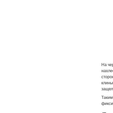
На че
нахле
сторо
клинь
защел
Таким
фикси