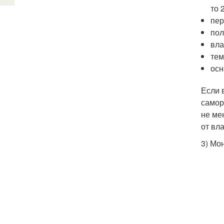
то 
пер
пол
вла
тем
осн
Если 
самор
не ме
от вл
3) Мо