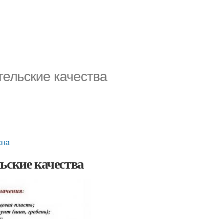
тельские качества
жна
ьские качества