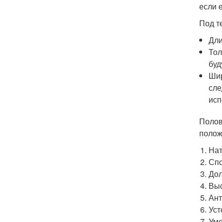
если 
Под т
Длин
Тол
буд
Шир
сле
исп
Полов
полож
Нат
Спо
Дол
Выс
Ант
Уст
Уме