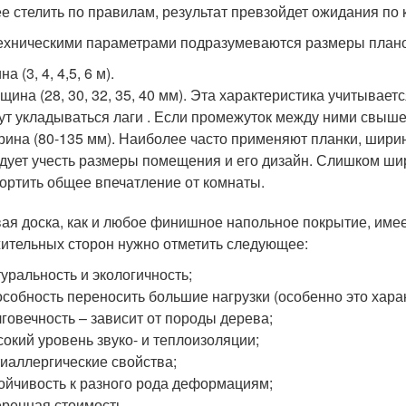
ее стелить по правилам, результат превзойдет ожидания по 
ехническими параметрами подразумеваются размеры плано
а (3, 4, 4,5, 6 м).
щина (28, 30, 32, 35, 40 мм). Эта характеристика учитывает
ут укладываться лаги . Если промежуток между ними свыше 
ина (80-135 мм). Наиболее часто применяют планки, ширин
дует учесть размеры помещения и его дизайн. Слишком шир
ортить общее впечатление от комнаты.
ая доска, как и любое финишное напольное покрытие, имее
ительных сторон нужно отметить следующее:
уральность и экологичность;
собность переносить большие нагрузки (особенно это харак
говечность – зависит от породы дерева;
окий уровень звуко- и теплоизоляции;
иаллергические свойства;
ойчивость к разного рода деформациям;
ренная стоимость.