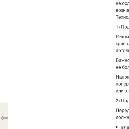
не ос
возни
Техно
1) По
Реком
криво
потол
Важно
не бо
Напра
попер
или э
2) По
Перед
⇦
должн
вла