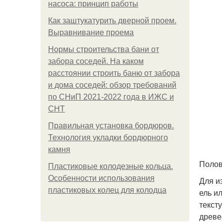
насоса: принцип работы
Как заштукатурить дверной проем.
Выравнивание проема
Нормы строительства бани от
забора соседей. На каком
расстоянии строить баню от забора
и дома соседей: обзор требований
по СНиП 2021-2022 года в ИЖС и
СНТ
Правильная установка бордюров.
Технология укладки бордюрного
камня
Полов
Пластиковые колодезные кольца.
Особенности использования
Для и
пластиковых колец для колодца
ель и
текст
древе