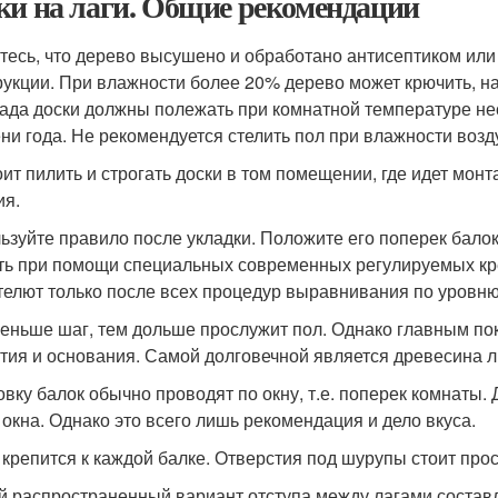
ки на лаги. Общие рекомендации
тесь, что дерево высушено и обработано антисептиком или
рукции. При влажности более 20% дерево может крючить, н
лада доски должны полежать при комнатной температуре нес
ни года. Не рекомендуется стелить пол при влажности возд
оит пилить и строгать доски в том помещении, где идет мон
ия.
ьзуйте правило после укладки. Положите его поперек балок
ть при помощи специальных современных регулируемых кр
телют только после всех процедур выравнивания по уровню
еньше шаг, тем дольше прослужит пол. Однако главным по
тия и основания. Самой долговечной является древесина 
овку балок обычно проводят по окну, т.е. поперек комнаты.
т окна. Однако это всего лишь рекомендация и дело вкуса.
 крепится к каждой балке. Отверстия под шурупы стоит про
 распространенный вариант отступа между лагами составляе