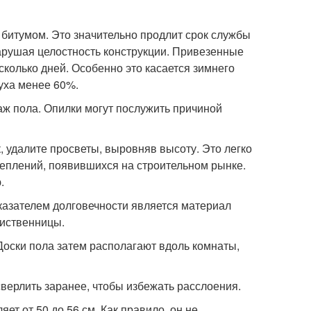
 битумом. Это значительно продлит срок службы
арушая целостность конструкции. Привезенные
колько дней. Особенно это касается зимнего
уха менее 60%.
таж пола. Опилки могут послужить причиной
, удалите просветы, выровняв высоту. Это легко
еплений, появившихся на строительном рынке.
.
казателем долговечности является материал
лиственницы.
 Доски пола затем располагают вдоль комнаты,
сверлить заранее, чтобы избежать расслоения.
т от 50 до 56 см. Как правило, он не