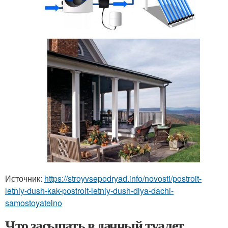
Источник:
https://stroyvsepodryad.info/novosti/postroit-
letniy-dush-kak-postroit-letniy-dush-dlya-dachi-
samostoyatelno
Что засыпать в дачный туалет,