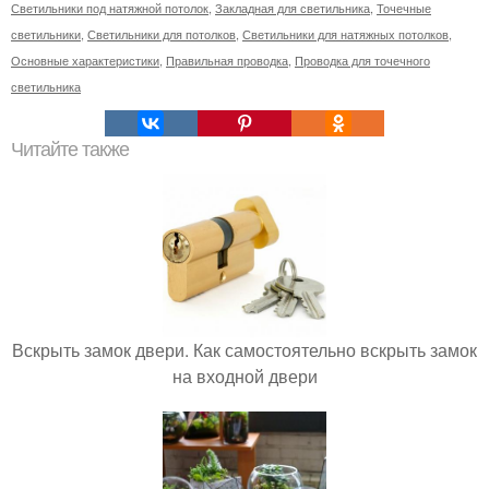
Светильники под натяжной потолок
,
Закладная для светильника
,
Точечные
светильники
,
Светильники для потолков
,
Светильники для натяжных потолков
,
Основные характеристики
,
Правильная проводка
,
Проводка для точечного
светильника
Читайте также
Вскрыть замок двери. Как самостоятельно вскрыть замок
на входной двери