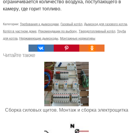
ограничивается количество воздуха, поступающего в
камеру, где горит топливо.
Категории:
Требования к дымоходам
,
Газовый котёл
,
Дымоход для газового котла
,
Котёл в частном доме
,
Рекомендации по выбору
,
Твердотопливный котёл
,
Труба
для котла
,
Нержавеющие дымоходы
,
Монтажные нормативы
Читайте также
Сборка силовых щитов. Монтаж и сборка электрощитка