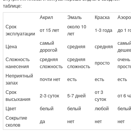
таблице:
Акрил
Эмаль
Краска
Аэоро
Срок
около 10
от 15 лет
1-3 года
до 1 г
эксплуатации
лет
самый
самы
Цена
средняя
средняя
дорогой
деше
Сложность
средняя
средняя
очень
просто
нанесения
сложность
сложность
прост
Неприятный
почти нет
есть
есть
есть
запах
Срок
от 3
2-3 суток
5-7 дней
от 6 ч
высыхания
суток
Цвет
белый
белый
любой
белы
Сокрытие
да
нет
нет
нет
сколов