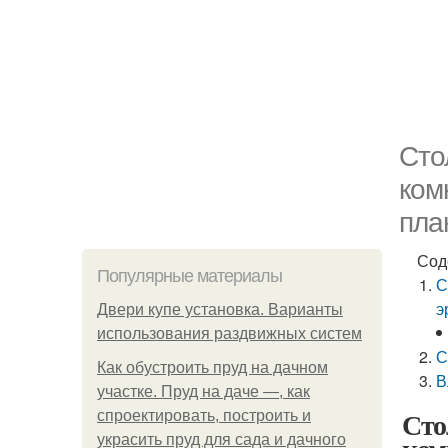
Сто
ком
пла
Сод
Популярные материалы
С
э
Двери купе установка. Варианты
использования раздвижных систем
С
Как обустроить пруд на дачном
В
участке. Пруд на даче —, как
Сто
спроектировать, построить и
украсить пруд для сада и дачного