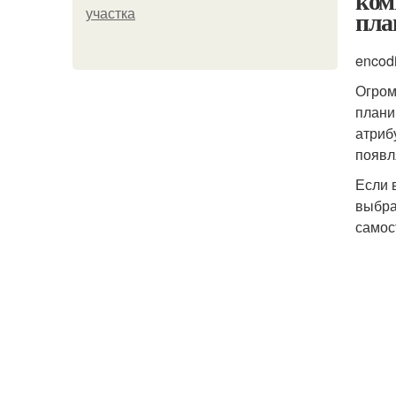
ком
пла
участка
encod
Огром
плани
атриб
появл
Если 
выбра
самос