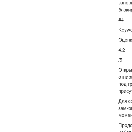
запор
блоки
#4
Keyw
Оценк
4.2
/5
Откры
отпир
под т
прису
Для с
замко
момент
Продо