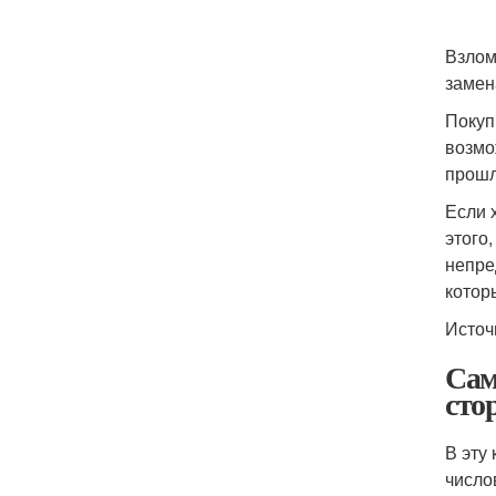
Взлом
замен
Покуп
возмо
прошл
Если 
этого
непре
котор
Источ
Сам
сто
В эту
число