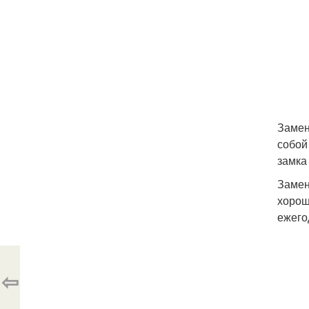
Замен
собой
замка
Замен
хорош
ежего
⇦