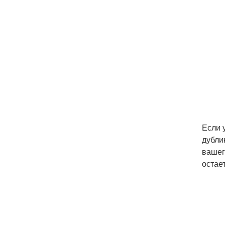
Если 
дубли
вашег
остае