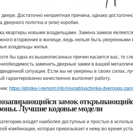
 двери. Достаточно неприятная причина, однако достаточн
а дверного полотна и (или) коробки.
ка квартиры новыми владельцами. Замена замков являетс
жного вторжения в жилище, ведь нельзя быть уверенными в
ые владельцы жилья.
хотя бы одна из вышеописанных причин касается вас, то сл
, необходимость заменить дверные замки в вашей металличе
двиденной ситуации. Если вы не уверены в своих силах, л
ый гарантированно качественно выполнит работу.
ник:
https://stroika-i-remont.info/novosti/pochinka-dvernogo-za
озапирающийся замок открывающийся 
роны. Лучшие кодовые модели
 категорию входят наиболее доступные и простые в испол
вой комбинации, которая привязывает к нему во время устан