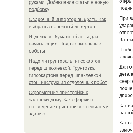
откры
руками. Добавление статьи в новую
подни
подборку
При в
Сварочный инвертор выбрать. Как
удара
выбрать сварочный инвертор
отвер
Изделия из бумажной лозы для
Затем
начинающих. Подготовительные
Чтобы
работы
крючо
Надо ли грунтовать гипсокартон
Для о
перед шпаклевкой. Грунтовка
детал
гипсокартона перед шпаклевкой
сверт
стен: инструкция отделочных работ
пооче
Оформление пристройки к
двере
частному дому. Как оформить
Как в
возведение пристройки к нежилому
насто
зданию
Как о
замоч