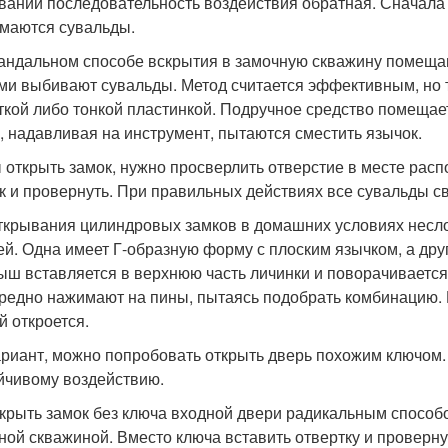
вании последовательность воздействия обратная. Сначала
маются сувальды.
андальном способе вскрытия в замочную скважину помеща
ми выбивают сувальды. Метод считается эффективным, но 
ткой либо тонкой пластинкой. Подручное средство помещае
, надавливая на инструмент, пытаются сместить язычок.
 открыть замок, нужно просверлить отверстие в месте расп
к и провернуть. При правильных действиях все сувальды с
ткрывания цилиндровых замков в домашних условиях неслож
ей. Одна имеет Г-образную форму с плоским язычком, а др
ыш вставляется в верхнюю часть личинки и поворачивается
редно нажимают на пины, пытаясь подобрать комбинацию
й откроется.
ариант, можно попробовать открыть дверь похожим ключо
йчивому воздействию.
ткрыть замок без ключа входной двери радикальным способ
ной скважиной. Вместо ключа вставить отвертку и проверн