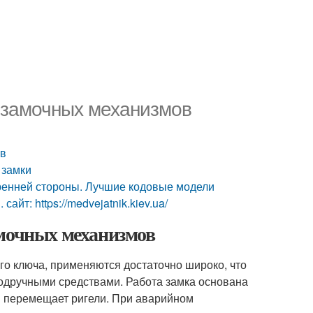
 замочных механизмов
ов
 замки
ренней стороны. Лучшие кодовые модели
йт: https://medvejatnik.kiev.ua/
амочных механизмов
о ключа, применяются достаточно широко, что
одручными средствами. Работа замка основана
ая перемещает ригели. При аварийном