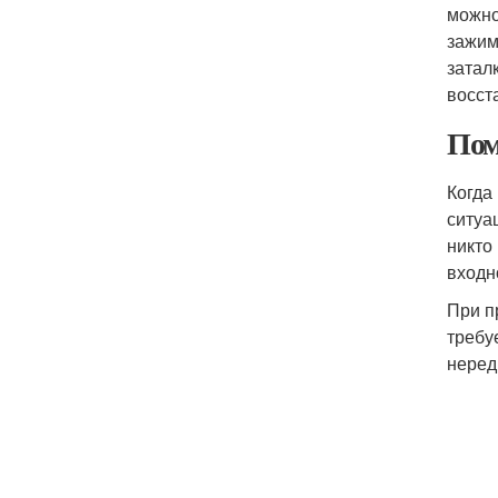
можно
зажим
затал
восст
Пом
Когда
ситуа
никто
входн
При п
требу
неред