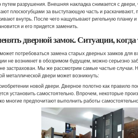
 путем разрушения. Внешняя накладка снимается с двери, ч
ают плоскогубцами за выступающую часть и раскачивают, п
кивают внутрь. После чего нащупывают ригельную планку и
ановится и его придется заменить.
енять дверной замок. Ситуации, когда 
 может потребоваться замена старых дверных замков для в
ции не возникнет в обозримом будущем, можно серьезно за
 не застрахован. Мы же рассмотрим самые частые случаи.
ой металлической двери может возникнуть:
риобретении новой двери. Дверное полотно как правило по
ется установить самостоятельно. Впрочем, некоторые произ
ко многие предпочитают выполнить работы самостоятельно