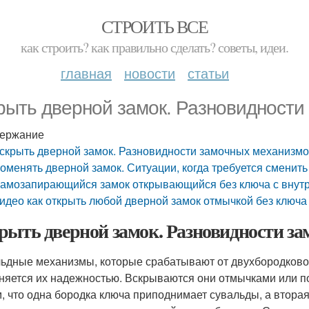
СТРОИТЬ ВСЕ
как строить? как правильно сделать? советы, идеи.
главная
новости
статьи
рыть дверной замок. Разновидности
ержание
скрыть дверной замок. Разновидности замочных механизм
оменять дверной замок. Ситуации, когда требуется сменить
амозапирающийся замок открывающийся без ключа с внут
идео как открыть любой дверной замок отмычкой без ключа . са
рыть дверной замок. Разновидности з
ьдные механизмы, которые срабатывают от двухбородковог
няется их надежностью. Вскрываются они отмычками или п
м, что одна бородка ключа приподнимает сувальды, а втор