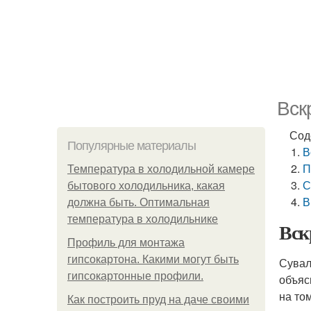
Вск
Сод
Популярные материалы
В
П
Температура в холодильной камере
С
бытового холодильника, какая
В
должна быть. Оптимальная
температура в холодильнике
Вск
Профиль для монтажа
гипсокартона. Какими могут быть
Сувал
гипсокартонные профили.
объяс
на то
Как построить пруд на даче своими