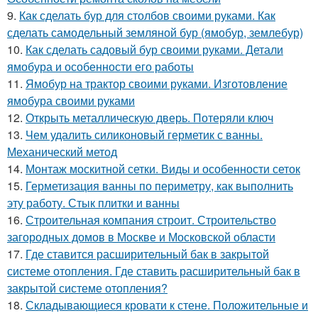
9.
Как сделать бур для столбов своими руками. Как
сделать самодельный земляной бур (ямобур, землебур)
10.
Как сделать садовый бур своими руками. Детали
ямобура и особенности его работы
11.
Ямобур на трактор своими руками. Изготовление
ямобура своими руками
12.
Открыть металлическую дверь. Потеряли ключ
13.
Чем удалить силиконовый герметик с ванны.
Механический метод
14.
Монтаж москитной сетки. Виды и особенности сеток
15.
Герметизация ванны по периметру, как выполнить
эту работу. Стык плитки и ванны
16.
Строительная компания строит. Строительство
загородных домов в Москве и Московской области
17.
Где ставится расширительный бак в закрытой
системе отопления. Где ставить расширительный бак в
закрытой системе отопления?
18.
Складывающиеся кровати к стене. Положительные и