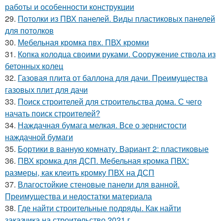
работы и особенности конструкции
29.
Потолки из ПВХ панелей. Виды пластиковых панелей
для потолков
30.
Мебельная кромка пвх. ПВХ кромки
31.
Копка колодца своими руками. Сооружение ствола из
бетонных колец
32.
Газовая плита от баллона для дачи. Преимущества
газовых плит для дачи
33.
Поиск строителей для строительства дома. С чего
начать поиск строителей?
34.
Наждачная бумага мелкая. Все о зернистости
наждачной бумаги
35.
Бортики в ванную комнату. Вариант 2: пластиковые
36.
ПВХ кромка для ДСП. Мебельная кромка ПВХ:
размеры, как клеить кромку ПВХ на ДСП
37.
Влагостойкие стеновые панели для ванной.
Преимущества и недостатки материала
38.
Где найти строительные подряды. Как найти
заказчика на строительство 2021 г.