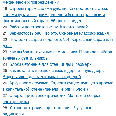
механических повреждений?
19.
Строим гараж своими руками. Как построить гараж
своими руками: строим дешево и быстро красивый и
функциональный гараж (85 фото и видео)
20.
Работы по строительству. Кто это такие?
21.
Зернистость р80, что это. Основная классификация
22.
Построить сарай недорого. №4. Каркасный сарай для
дачи
23.
Как выбрать точечные светильники. Правила выбора
точечных светильников
24.
Блоки бетонные для стен. Виды и размеры
25.
Как вставить врезной замок в деревянную дверь.
Виды замков для межкомнатных дверей
26.
Арку своими руками. Отделка существующего проема
в капитальной стене (панели, кирпич, блоки)
27.
Сборка щитов электрических. Монтаж и сборка
электрощитка
28.
Установить радиатор отопления. Чугунные
радиаторы