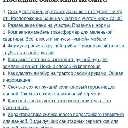
1.
Сосед построил двухэтажную баню с отступом 1 метр
от.. Расположение бани на участке с учётом норм СНиП
2.
Размещение бани на участке. Правила и нормы
3.
Компактная мебель трансформер для маленькой
квартиры. Все плюсы и минусы «умной» мебели
4.
Формула расчета круглой трубы. Пример расчёта веса
трубы стальной круглой
5.
Как самостоятельно изготовить ручной бур для
земляных работ. Ножи и способ из крепления
6.
Как сделать ямобур на трактор своими руками. Общая
информация
7.
Сколько сохнет лучший силиконовый герметик для
ванной. Сколько сохнет силиконовый герметик
8.
Как состыковать угол потолочного плинтуса. Что
нужно знать
9.
Характеристика силиконового водостойкого герметика
для ванной. Виды лучших санитарных герметиков для
ванной и какие выбрать