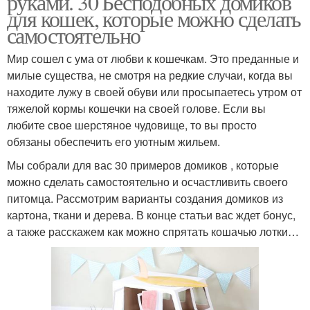
руками. 30 Бесподобных домиков
для кошек, которые можно сделать
самостоятельно
Минималистичный
Мир сошел с ума от любви к кошечкам. Это преданные и
Аккуратный домик
домик
милые существа, не смотря на редкие случаи, когда вы
находите лужу в своей обуви или просыпаетесь утром от
тяжелой кормы кошечки на своей голове. Если вы
любите свое шерстяное чудовище, то вы просто
Домик из картонной
обязаны обеспечить его уютным жильем.
коробки
Мы собрали для вас 30 примеров домиков , которые
можно сделать самостоятельно и осчастливить своего
питомца. Рассмотрим варианты создания домиков из
картона, ткани и дерева. В конце статьи вас ждет бонус,
а также расскажем как можно спрятать кошачью лотки…