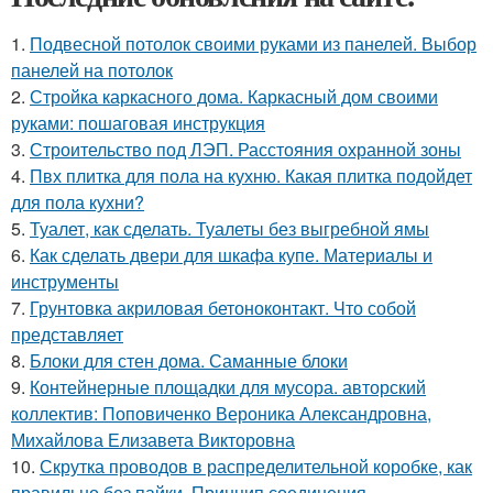
1.
Подвесной потолок своими руками из панелей. Выбор
панелей на потолок
2.
Стройка каркасного дома. Каркасный дом своими
руками: пошаговая инструкция
3.
Строительство под ЛЭП. Расстояния охранной зоны
4.
Пвх плитка для пола на кухню. Какая плитка подойдет
для пола кухни?
5.
Туалет, как сделать. Туалеты без выгребной ямы
6.
Как сделать двери для шкафа купе. Материалы и
инструменты
7.
Грунтовка акриловая бетоноконтакт. Что собой
представляет
8.
Блоки для стен дома. Саманные блоки
9.
Контейнерные площадки для мусора. авторский
коллектив: Поповиченко Вероника Александровна,
Михайлова Елизавета Викторовна
10.
Скрутка проводов в распределительной коробке, как
правильно без пайки. Принцип соединения