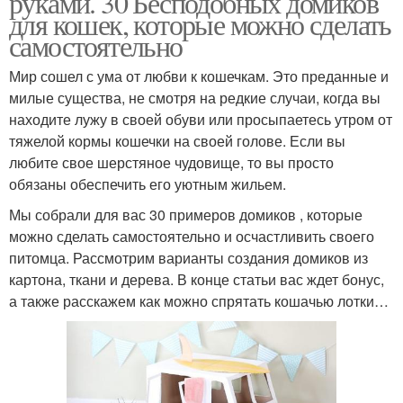
руками. 30 Бесподобных домиков
для кошек, которые можно сделать
самостоятельно
Минималистичный
Мир сошел с ума от любви к кошечкам. Это преданные и
Аккуратный домик
домик
милые существа, не смотря на редкие случаи, когда вы
находите лужу в своей обуви или просыпаетесь утром от
тяжелой кормы кошечки на своей голове. Если вы
любите свое шерстяное чудовище, то вы просто
Домик из картонной
обязаны обеспечить его уютным жильем.
коробки
Мы собрали для вас 30 примеров домиков , которые
можно сделать самостоятельно и осчастливить своего
питомца. Рассмотрим варианты создания домиков из
картона, ткани и дерева. В конце статьи вас ждет бонус,
а также расскажем как можно спрятать кошачью лотки…