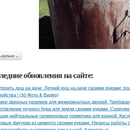
ь дальше →
ледние обновления на сайте:
троить душ на даче. Летний душ на даче своими руками: по
ройства | (30 Фото & Видео)
мер дверных проемов для межкомнатных дверей. Требова
отовление ручного бура для земли своими руками. Сооруж
шие нейтральные силиконовые герметики для ванной. Кисл
овые фигурки из цемента своими руками. Нюансы работы 
тивогрибковые герметики для ванной. Акриловые