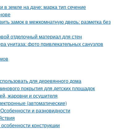
и в земле на даче: марка тип сечение
снове
вить замок в межкомнатную дверь: разметка без
овой отделочный материал для стен
ра унитаза: фото привлекательных санузлов
змов
использовать для деревянного дома
зинового покрытия для детских площадок
ей, жаровни и осушителя
лектронные (автоматические)
 Особенности и разновидности
йствия
и особенности конструкции