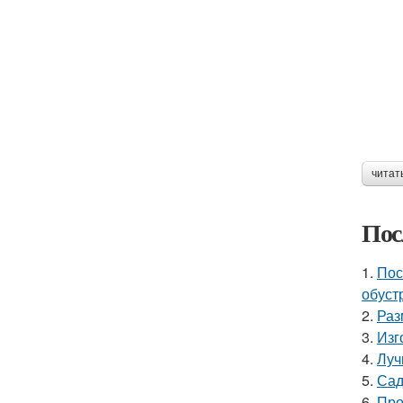
читат
Пос
1.
Пос
обуст
2.
Раз
3.
Изг
4.
Луч
5.
Сад
6.
Про