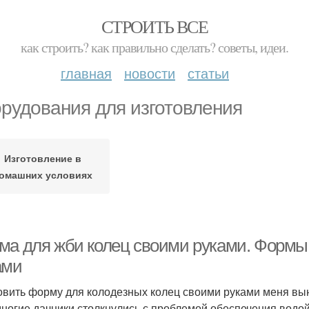
СТРОИТЬ ВСЕ
как строить? как правильно сделать? советы, идеи.
главная
новости
статьи
рудования для изготовления
Изготовление в
омашних условиях
ма для жби колец своими руками. Формы
ами
овить форму для колодезных колец своими руками меня вын
многие дачники столкнулись с проблемой обеспечения водой