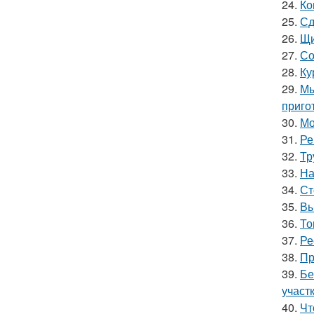
24.
Ко
25.
Сд
26.
Щи
27.
Со
28.
Ку
29.
Мы
приго
30.
Мо
31.
Ре
32.
Тр
33.
На
34.
Ст
35.
Вы
36.
То
37.
Ре
38.
Пр
39.
Бе
участ
40.
Чт