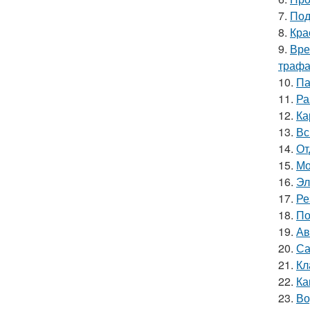
7.
Под
8.
Кра
9.
Вре
трафа
10.
Па
11.
Ра
12.
Ка
13.
Вс
14.
От
15.
Мо
16.
Эл
17.
Ре
18.
По
19.
Ав
20.
Са
21.
Кл
22.
Ка
23.
Во