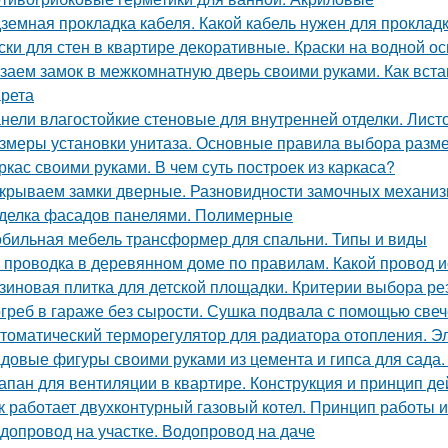
земная прокладка кабеля. Какой кабель нужен для прокладк
ски для стен в квартире декоративные. Краски на водной о
заем замок в межкомнатную дверь своими руками. Как вста
рета
нели влагостойкие стеновые для внутренней отделки. Лист
змеры установки унитаза. Основные правила выбора разме
ркас своими руками. В чем суть построек из каркаса?
крываем замки дверные. Разновидности замочных механи
делка фасадов панелями. Полимерные
бильная мебель трансформер для спальни. Типы и виды
 проводка в деревянном доме по правилам. Какой провод 
зиновая плитка для детской площадки. Критерии выбора ре
греб в гараже без сырости. Сушка подвала с помощью свеч
томатический терморегулятор для радиатора отопления. Э
довые фигуры своими руками из цемента и гипса для сада.
апан для вентиляции в квартире. Конструкция и принцип де
к работает двухконтурный газовый котел. Принцип работы 
допровод на участке. Водопровод на даче