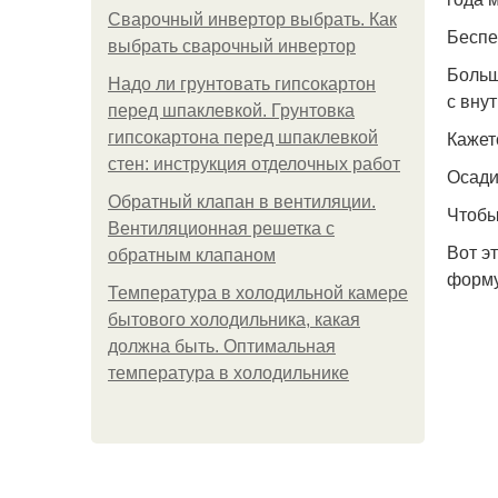
Сварочный инвертор выбрать. Как
Беспе
выбрать сварочный инвертор
Больш
Надо ли грунтовать гипсокартон
с вну
перед шпаклевкой. Грунтовка
Кажет
гипсокартона перед шпаклевкой
стен: инструкция отделочных работ
Осади
Обратный клапан в вентиляции.
Чтобы
Вентиляционная решетка с
Вот э
обратным клапаном
форму
Температура в холодильной камере
бытового холодильника, какая
должна быть. Оптимальная
температура в холодильнике