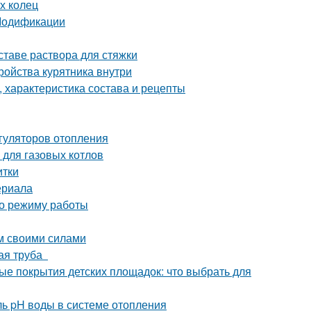
х колец
 Модификации
ставе раствора для стяжки
тройства курятника внутри
 характеристика состава и рецепты
гуляторов отопления
 для газовых котлов
итки
ериала
по режиму работы
ом своими силами
ная труба
ые покрытия детских площадок: что выбрать для
ль pH воды в системе отопления